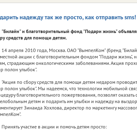
дарить надежду так же просто, как отправить sms!
"Билайн" и благотворительный фонд "Подари жизнь" объявля
ру средств для помощи детям.
14 апреля 2010 года, Москва. ОАО "ВымпелКом" (бренд "Билайн
местной акции с благотворительным фондом "Подари жизнь", 
ям, страдающим онкологическими заболеваниями. Акция прох
р полон улыбок".
"Акция по сбору средств для помощи детям недаром проводи
р полон улыбок". Мы надеемся, что технологии мобильной связ
цедуру благотворительного пожертвования, позволят оказать
елобольным детям и подарить им улыбки и надежду на выздоро
ментирует Зинаида Хохлова, директор по маркетингу массовог
мпелКом".
Принять участие в акции и помочь детям просто: