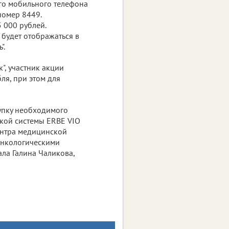
его мобильного телефона
номер 8449.
 000 рублей.
будет отображаться в
".
", участник акции
ля, при этом для
купку необходимого
кой системы ERBE VIO
ентра медицинской
 онкологическими
ала Галина Чаликова,