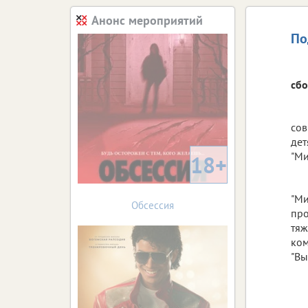
Анонс мероприятий
По
сбо
сов
дет
"Ми
18+
"Ми
Обсессия
про
тяж
ком
"Вы