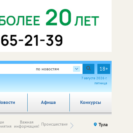
18+
по новостям
7 августа 2026 г.
пятница
овости
Афиша
Конкурсы
Новости
ши
Важная
Происшествия
Здоровье
Тула
Ку
компаний (на
риятия
информация!
правах
рекламы)