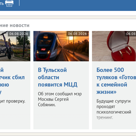
ть
ние новости
06.08.2026
06.08.2026
06.08
ий
В Тульской
Более 500
тчик сбил
области
туляков «Гото
нюю
появится МЦД
к семейной
у
жизни»
Об этом сообщил мэр
Москвы Сергей
ит проверку.
Будущие супруги
Собянин.
проходят
психологический
тренинг.