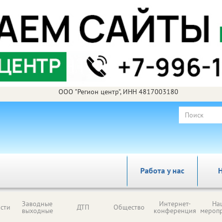
ООО "Регион центр", ИНН 4817003180
Работа у нас
Н
Заводные
Интернет-
На
сти
ДТП
Общество
выходные
конференция
мероп