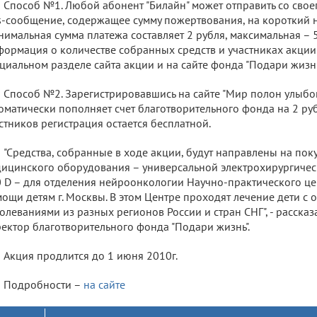
Способ №1. Любой абонент "Билайн" может отправить со сво
-сообщение, содержащее сумму пожертвования, на короткий 
имальная сумма платежа составляет 2 рубля, максимальная – 5
ормация о количестве собранных средств и участниках акции 
циальном разделе сайта акции и на сайте фонда "Подари жизнь
Способ №2. Зарегистрировавшись на сайте "Мир полон улыбок
оматически пополняет счет благотворительного фонда на 2 руб
стников регистрация остается бесплатной.
"Средства, собранные в ходе акции, будут направлены на по
ицинского оборудования – универсальной электрохирургичес
 D – для отделения нейроонкологии Научно-практического ц
ощи детям г. Москвы. В этом Центре проходят лечение дети с
олеваниями из разных регионов России и стран СНГ", - рассказ
ектор благотворительного фонда "Подари жизнь".
Акция продлится до 1 июня 2010г.
Подробности –
на сайте