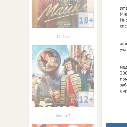
sms
Мин
18+
Инф
спе
Майкл
авт
уча
мед
300
пом
заб
дир
12+
Холоп 3