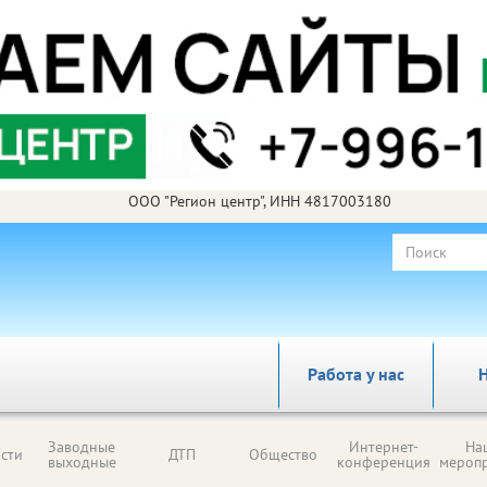
ООО "Регион центр", ИНН 4817003180
Работа у нас
Н
Заводные
Интернет-
На
сти
ДТП
Общество
выходные
конференция
мероп