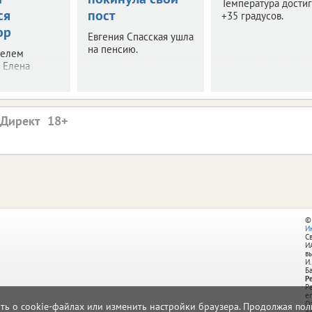
Температура дости
ся
пост
+35 градусов.
ор
Евгения Спасская ушла
на пенсию.
телем
 Елена
.Директ
©
И
С
И
в
И.
Б
Р
Р
e
О
ать о cookie-файлах или изменить настройки браузера. Продолжая поль
д