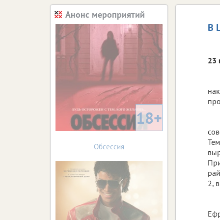
Анонс мероприятий
В 
23 
нак
про
18+
сов
Тем
Обсессия
выр
При
рай
2, 
Ефр