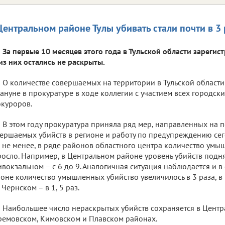
Центральном районе Тулы убивать стали почти в 3
За первые 10 месяцев этого года в Тульской области зарегис
из них остались не раскрыты.
О количестве совершаемых на территории в Тульской области
ануне в прокуратуре в ходе коллегии с участием всех городск
куроров.
В этом году прокуратура приняла ряд мер, направленных на
ершаемых убийств в регионе и работу по предупреждению сег
 не менее, в ряде районов областного центра количество умы
осло. Например, в Центральном районе уровень убийств поднял
вокзальном – с 6 до 9. Аналогичная ситуация наблюдается и в 
оне количество умышленных убийство увеличилось в 3 раза, в
в Чернском – в 1, 5 раз.
Наибольшее число нераскрытых убийств сохраняется в Центр
емовском, Кимовском и Плавском районах.