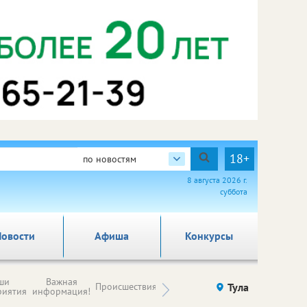
18+
по новостям
8 августа 2026 г.
суббота
овости
Афиша
Конкурсы
Новости
ши
Важная
Происшествия
Здоровье
Тула
Ку
компаний (на
риятия
информация!
правах
рекламы)