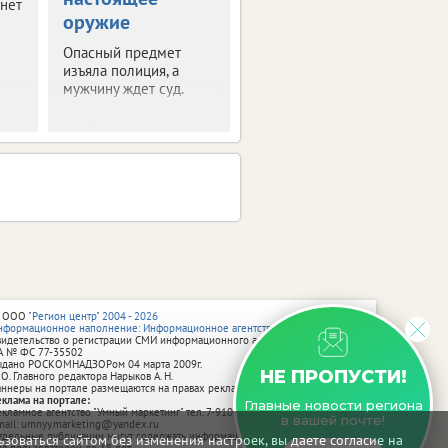
гнет
оружие
больницы
Опасный предмет
Обновляют
изъяла полиция, а
терапевтический
мужчину ждет суд.
корпус.
 ООО
"Регион центр" 2004 - 2026
нформационное наполнение: Информационное агентство vRossii.ru
видетельство о регистрации СМИ информационного агентства vRossii.ru
А № ФС 77‑35502
ыдано РОСКОМНАДЗОРом 04 марта 2009г.
НЕ ПРОПУСТИ!
 О. Главного редактора Нарыков А. Н.
аннеры на портале размещаются на правах рекламы.
еклама на портале:
Главные новости региона
екламное агентство "Умный маркетинг" тел. 7-910-267-70-40,
в вашей почте!
mail: umnyy.marketing@yandex.ru
тдельные публикации могут содержать информацию, не предназначенную
зоваться сайтом без изменения настроек, вы даете согласие на
ля пользователей до 18 лет.