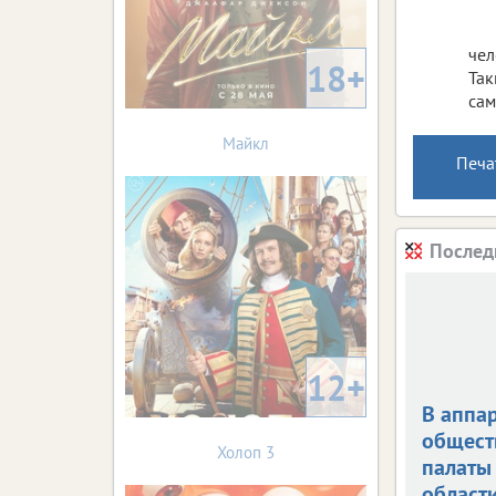
чел
18+
Так
сам
Майкл
Печа
Послед
12+
В аппа
общест
Холоп 3
палаты
област