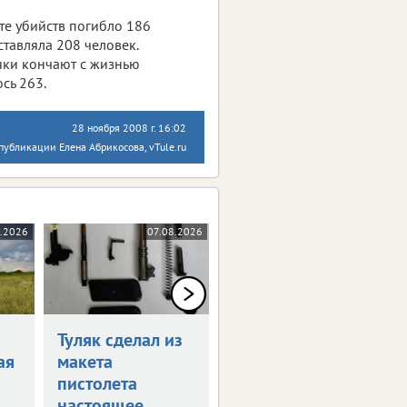
ате убийств погибло 186
тавляла 208 человек.
ляки кончают с жизнью
сь 263.
28 ноября 2008 г. 16:02
публикации Елена Абрикосова, vTule.ru
.2026
07.08.2026
07.08.2026
Туляк сделал из
В Узловой
ая
макета
начался
пистолета
капитальный
настоящее
ремонт