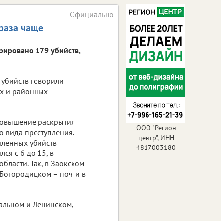
Официально
 раза чаще
трировано 179 убийств,
 убийств говорили
их и районных
 повышение раскрытия
ООО "Регион
о вида преступления.
центр", ИНН
шленных убийств
4817003180
ся с 6 до 15, в
области. Так, в Заокском
 Богородицком – почти в
альном и Ленинском,