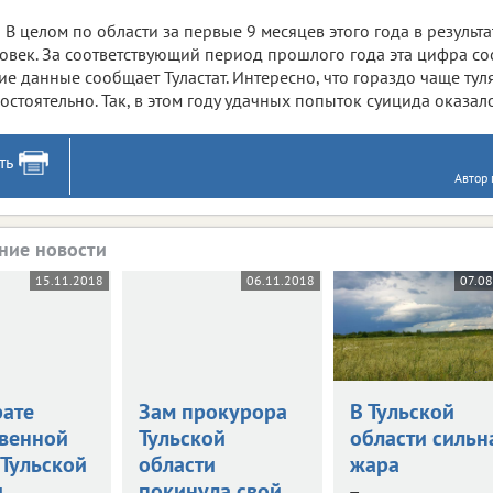
В целом по области за первые 9 месяцев этого года в результ
овек. За соответствующий период прошлого года эта цифра сос
ие данные сообщает Туластат. Интересно, что гораздо чаще ту
остоятельно. Так, в этом году удачных попыток суицида оказало
ть
Автор 
ние новости
15.11.2018
06.11.2018
07.08
рате
Зам прокурора
В Тульской
венной
Тульской
области сильн
 Тульской
области
жара
и
покинула свой