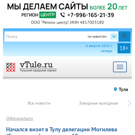
ООО "Регион центр", ИНН 4817003180
по новостям
6 августа 2026 г.
18+
четверг
Toggle
navigat
Тула
Все новости
Заводные выходные
Официально
Начался визит в Тулу делегации Могилева