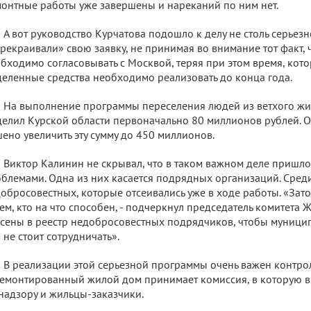
онтные работы уже завершены и нареканий по ним нет.
А вот руководство Курчатова подошло к делу не столь серьезно
рекраивали» свою заявку, не принимая во внимание тот факт, 
бходимо согласовывать с Москвой, теряя при этом время, кото
еленные средства необходимо реализовать до конца года.
На выполнение программы переселения людей из ветхого жи
елил Курской области первоначально 80 миллионов рублей. О
ено увеличить эту сумму до 450 миллионов.
Виктор Калинин не скрывал, что в таком важном деле пришлос
блемами. Одна из них касается подрядных организаций. Сред
обросовестных, которые отсеивались уже в ходе работы. «Зат
ем, кто на что способен, - подчеркнул председатель комитета 
сены в реестр недобросовестных подрядчиков, чтобы муницип
 не стоит сотрудничать».
В реализации этой серьезной программы очень важен контро
емонтированный жилой дом принимает комиссия, в которую 
надзору и жильцы-заказчики.