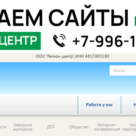
ООО "Регион центр", ИНН 4817003180
Работа у нас
Н
Заводные
Интернет-
На
сти
ДТП
Общество
выходные
конференция
мероп