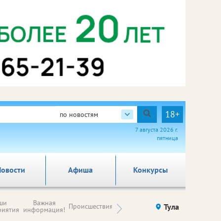
18+
по новостям
7 августа 2026 г.
пятница
овости
Афиша
Конкурсы
Новости
ши
Важная
Происшествия
Здоровье
Тула
Ку
компаний (на
риятия
информация!
правах
рекламы)