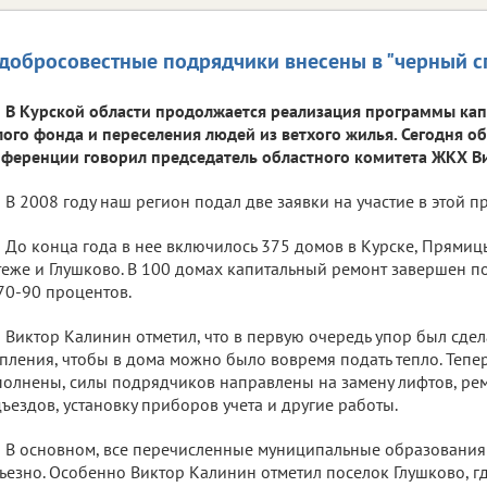
добросовестные подрядчики внесены в "черный с
В Курской области продолжается реализация программы ка
ого фонда и переселения людей из ветхого жилья. Сегодня об
ференции говорил председатель областного комитета ЖКХ В
В 2008 году наш регион подал две заявки на участие в этой п
До конца года в нее включилось 375 домов в Курске, Прямицы
еже и Глушково. В 100 домах капитальный ремонт завершен по
70-90 процентов.
Виктор Калинин отметил, что в первую очередь упор был сдел
пления, чтобы в дома можно было вовремя подать тепло. Тепер
олнены, силы подрядчиков направлены на замену лифтов, ре
ъездов, установку приборов учета и другие работы.
В основном, все перечисленные муниципальные образования 
ьезно. Особенно Виктор Калинин отметил поселок Глушково, г