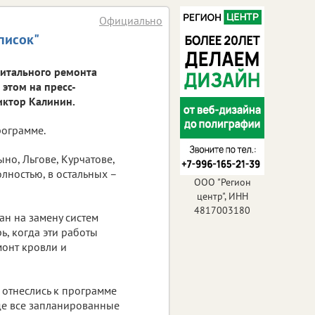
Официально
писок"
питального ремонта
 этом на пресс-
иктор Калинин.
рограмме.
но, Льгове, Курчатове,
лностью, в остальных –
ООО "Регион
центр", ИНН
4817003180
ан на замену систем
ь, когда эти работы
монт кровли и
отнеслись к программе
де все запланированные