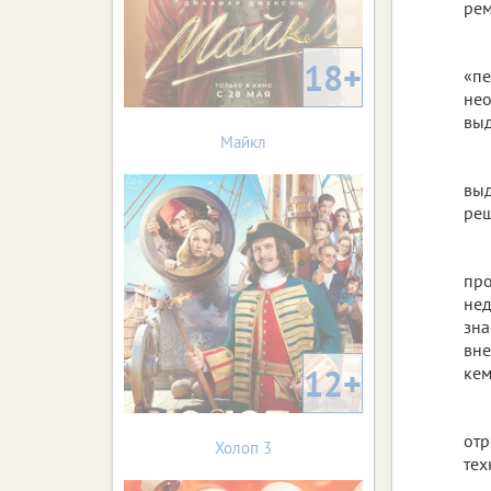
рем
18+
«пе
нео
выд
Майкл
выд
реш
про
нед
зна
вне
12+
кем
отр
Холоп 3
тех