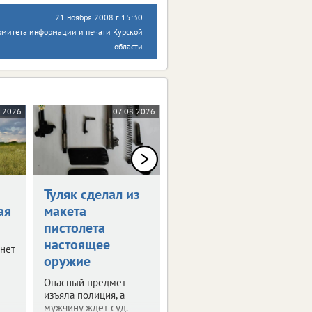
21 ноября 2008 г. 15:30
омитета информации и печати Курской
области
.2026
07.08.2026
07.08.2026
Туляк сделал из
В Узловой
ая
макета
начался
пистолета
капитальный
настоящее
ремонт
гнет
оружие
больницы
Опасный предмет
Обновляют
изъяла полиция, а
терапевтический
мужчину ждет суд.
корпус.