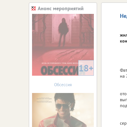
Анонс мероприятий
Не
жил
кон
18+
Фат
на 
Обсессия
ото
вып
под
сер