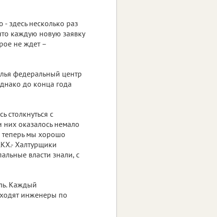
 - здесь несколько раз
что каждую новую заявку
рое не ждет –
лья федеральный центр
днако до конца года
ь столкнуться с
и них оказалось немало
о теперь мы хорошо
ЖКХ.- Халтурщики
альные власти знали, с
ль. Каждый
входят инженеры по