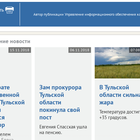
ть
Автор публикации Управление информационного обеспечения к
ние новости
15.11.2018
06.11.2018
07.08
рате
Зам прокурора
В Тульской
венной
Тульской
области сильн
 Тульской
области
жара
и
покинула свой
Температура дости
ся
пост
+35 градусов.
ор
Евгения Спасская ушла
на пенсию.
телем
 Елена