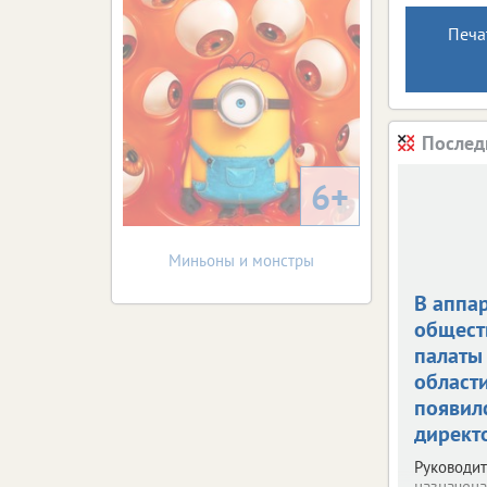
Печа
Послед
6+
Миньоны и монстры
В аппа
общест
палаты
област
появил
директ
Руководи
назначена