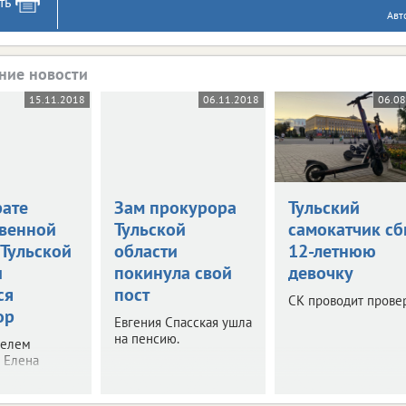
ть
Авт
ние новости
15.11.2018
06.11.2018
06.08
рате
Зам прокурора
Тульский
венной
Тульской
самокатчик сб
 Тульской
области
12-летнюю
и
покинула свой
девочку
ся
пост
СК проводит провер
ор
Евгения Спасская ушла
на пенсию.
телем
 Елена