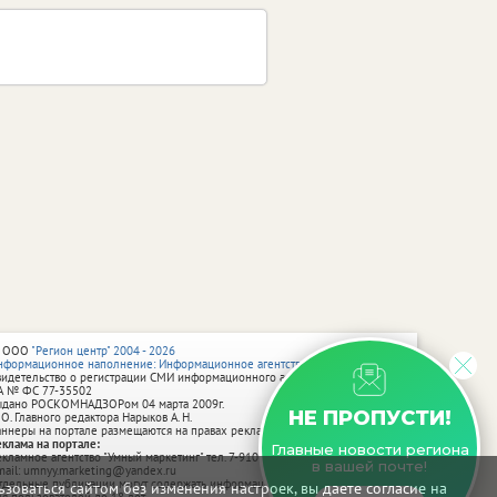
 ООО
"Регион центр" 2004 - 2026
нформационное наполнение: Информационное агентство vRossii.ru
видетельство о регистрации СМИ информационного агентства vRossii.ru
А № ФС 77‑35502
ыдано РОСКОМНАДЗОРом 04 марта 2009г.
НЕ ПРОПУСТИ!
 О. Главного редактора Нарыков А. Н.
аннеры на портале размещаются на правах рекламы.
еклама на портале:
Главные новости региона
екламное агентство "Умный маркетинг" тел. 7-910-267-70-40,
в вашей почте!
mail: umnyy.marketing@yandex.ru
тдельные публикации могут содержать информацию, не предназначенную
зоваться сайтом без изменения настроек, вы даете согласие на
ля пользователей до 18 лет.