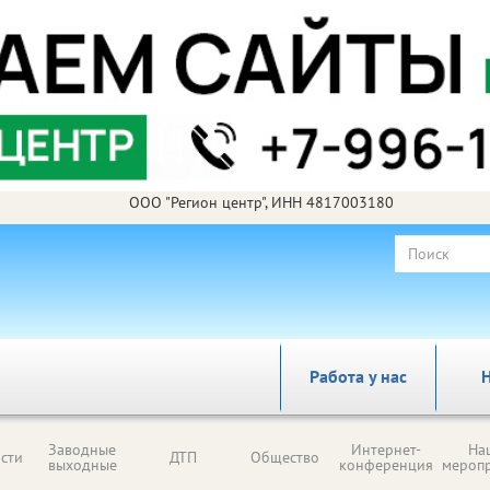
ООО "Регион центр", ИНН 4817003180
Работа у нас
Н
Заводные
Интернет-
На
сти
ДТП
Общество
выходные
конференция
мероп