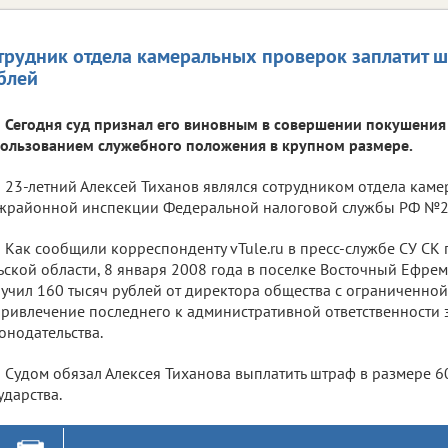
трудник отдела камеральных проверок заплатит шт
блей
Сегодня суд признал его виновным в совершении покушения
ользованием служебного положения в крупном размере.
23-летний Алексей Тиханов являлся сотрудником отдела кам
районной инспекции Федеральной налоговой службы РФ №2 п
Как сообщили корреспонденту vTule.ru в пресс-службе СУ СК
ьской области, 8 января 2008 года в поселке Восточный Ефре
учил 160 тысяч рублей от директора общества с ограниченной
ривлечение последнего к административной ответственности 
онодательства.
Судом обязал Алексея Тиханова выплатить штраф в размере 6
ударства.