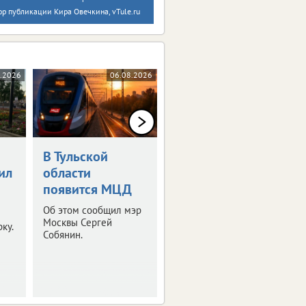
ор публикации Кира Овечкина, vTule.ru
.2026
06.08.2026
06.08.2026
В Тульской
Более 500
ил
области
туляков «Готовы
появится МЦД
к семейной
жизни»
Об этом сообщил мэр
Москвы Сергей
ку.
Будущие супруги
Собянин.
проходят
психологический
тренинг.