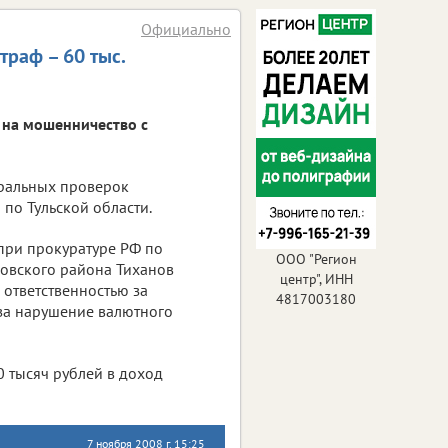
Официально
раф – 60 тыс.
 на мошенничество с
еральных проверок
о Тульской области.
 при прокуратуре РФ по
ООО "Регион
мовского района Тиханов
центр", ИНН
 ответственностью за
4817003180
за нарушение валютного
0 тысяч рублей в доход
7 ноября 2008 г. 15:25