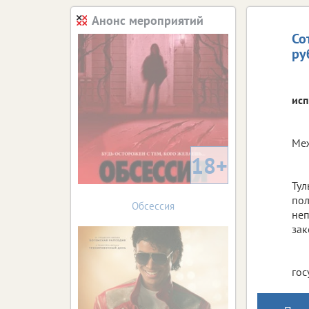
Анонс мероприятий
Со
ру
исп
Меж
18+
Тул
пол
Обсессия
неп
зак
гос