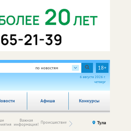
18+
по новостям
6 августа 2026 г.
четверг
овости
Афиша
Конкурсы
Новости
ши
Важная
Происшествия
Здоровье
Тула
Ку
компаний (на
риятия
информация!
правах
рекламы)