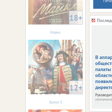
Печа
18+
Послед
Майкл
В аппа
общест
палаты
област
появил
12+
директ
Руководи
назначена
Холоп 3
Шмелева.