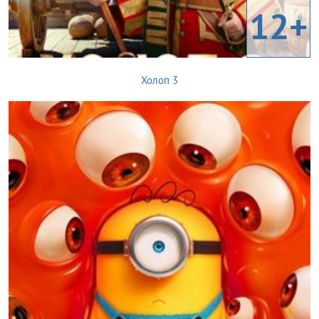
12+
Холоп 3