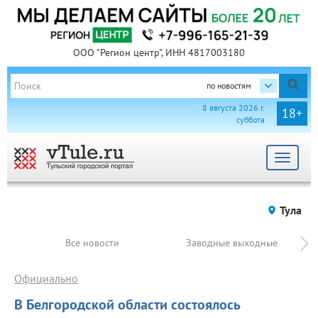
ООО "Регион центр", ИНН 4817003180
по новостям
8 августа 2026 г.
18+
суббота
Toggle
navigat
Тула
Все новости
Заводные выходные
Официально
В Белгородской области состоялось