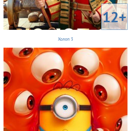
12+
Холоп 3