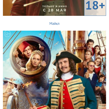
18+
Майкл