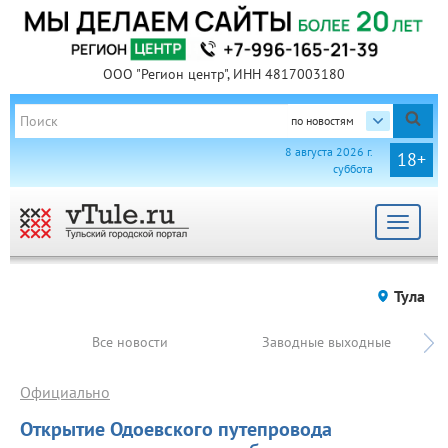
ООО "Регион центр", ИНН 4817003180
по новостям
8 августа 2026 г.
18+
суббота
Toggle
navigat
Тула
Все новости
Заводные выходные
Официально
Открытие Одоевского путепровода