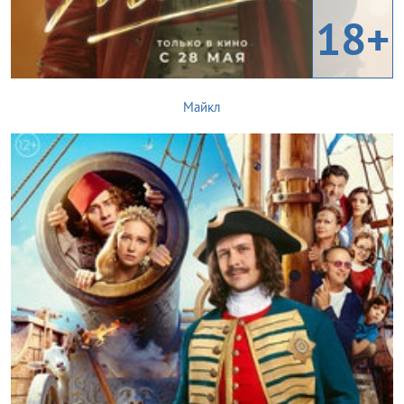
18+
Майкл