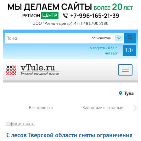
ООО "Регион центр", ИНН 4817003180
по новостям
6 августа 2026 г.
18+
четверг
Toggle
navigat
Тула
Все новости
Заводные выходные
Официально
С лесов Тверской области сняты ограничения