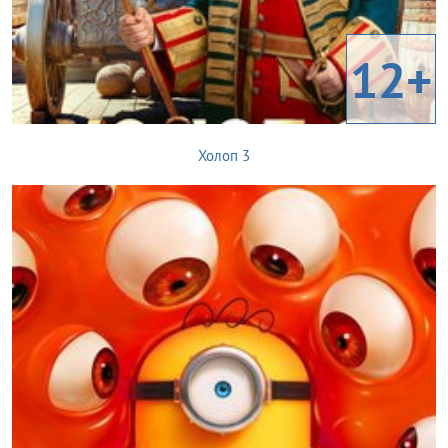
12+
Холоп 3