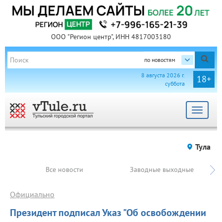
ООО "Регион центр", ИНН 4817003180
по новостям
8 августа 2026 г.
18+
суббота
Toggle
navigat
Тула
Все новости
Заводные выходные
Официально
Президент подписал Указ "Об освобождении