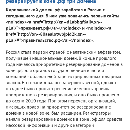
резервирует в зоне .рф три домена
Кириллический домен .рф заработал в России с
сегодняшнего дня. В нем уже появились первые сайты
<noindex><a href="http://xn--d1abbgf6aiiy.xn--
p1ai/">президент.рф</a></noindex> и <noindex><a
href="http://xn--80aealotwbjpid2k.xn--
p1ai/#">правительство.рф</a></noindex>.
Россия стала первой страной с нелатинским алфавитом,
получившей национальный домен. В конце прошлого
года началось приоритетное резервирование доменов в
зоне .рф для органов государственной власти и
компаний - обладателей зарегистрированных товарных
знаков. Его планировалось завершить весной, однако
позднее было принято решение изменить правила
приоритетного резервирования, и оно было продлено
до осени 2010 года. При этом перечень организаций,
имеющих право на приоритетное резервирование
домена в новой зоне, был расширен. Регистраторы
начали резервирование доменов в зоне .рф для средств
массовой информации и других категорий