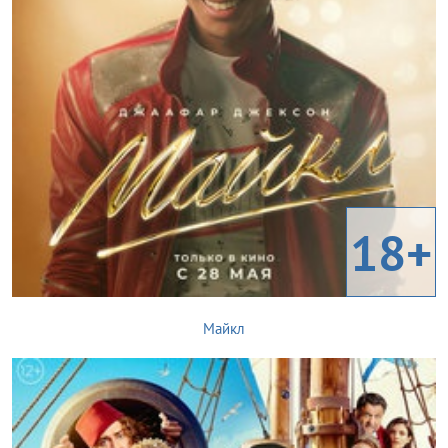
18+
Майкл