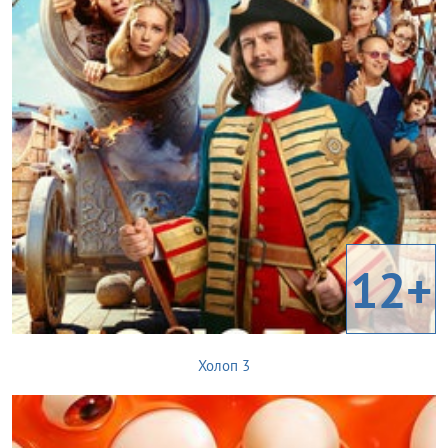
12+
Холоп 3