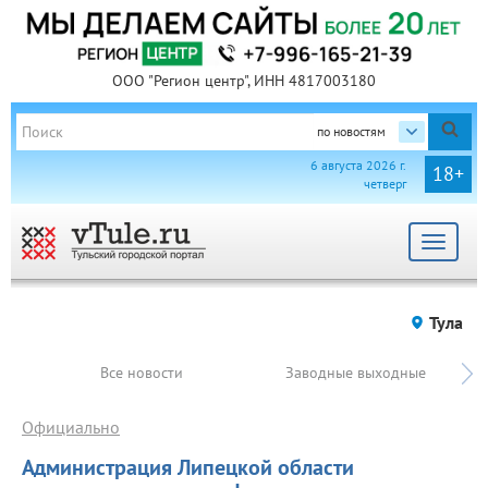
ООО "Регион центр", ИНН 4817003180
по новостям
6 августа 2026 г.
18+
четверг
Toggle
navigat
Тула
Все новости
Заводные выходные
Официально
Администрация Липецкой области