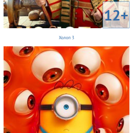
12+
Холоп 3