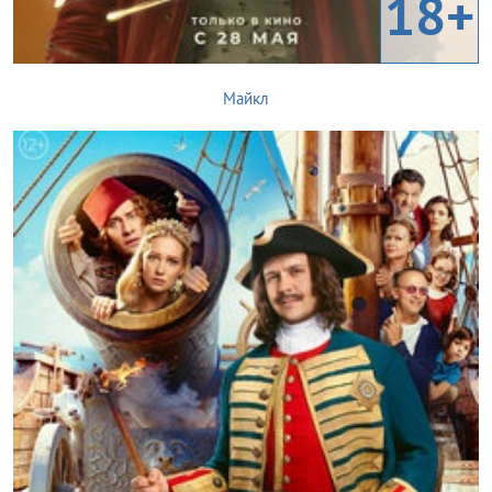
18+
Майкл