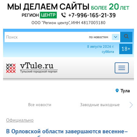
ООО "Регион центр", ИНН 4817003180
по новостям
8 августа 2026 г.
18+
суббота
Toggle
navigat
Тула
Все новости
Заводные выходные
Официально
В Орловской области завершаются весенне–