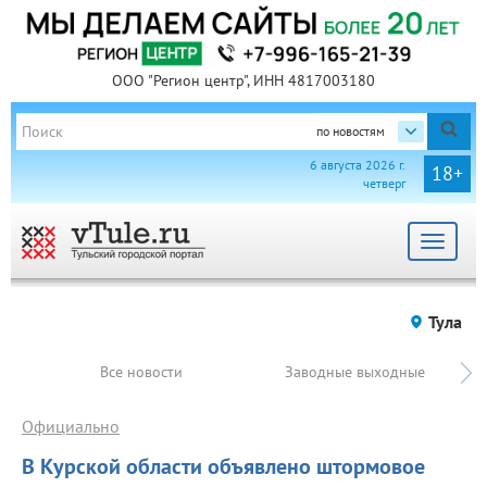
ООО "Регион центр", ИНН 4817003180
по новостям
6 августа 2026 г.
18+
четверг
Toggle
navigat
Тула
Все новости
Заводные выходные
Официально
В Курской области объявлено штормовое