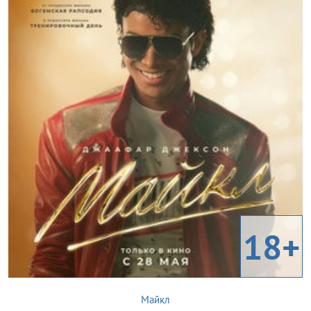
18+
Майкл