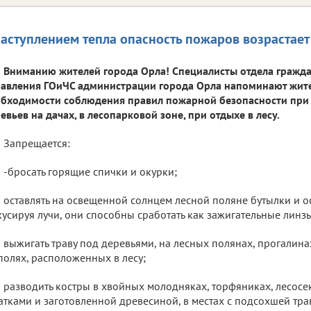
наступлением тепла опасность пожаров возрастает
Вниманию жителей города Орла! Специалисты отдела гражд
авления ГОиЧС администрации города Орла напоминают жит
бходимости соблюдения правил пожарной безопасности при 
евьев на дачах, в лесопарковой зоне, при отдыхе в лесу.
Запрещается:
-бросать горящие спички и окурки;
оставлять на освещенной солнцем лесной поляне бутылки и оск
усируя лучи, они способны сработать как зажигательные линз
выжигать траву под деревьями, на лесных полянах, прогалинах
полях, расположенных в лесу;
разводить костры в хвойных молодняках, торфяниках, лесос
атками и заготовленной древесиной, в местах с подсохшей тр