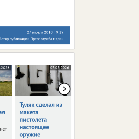
27 апреля 2010 г. 9:19
Автор публикации Пресс-служба мэрии
.2026
07.08.2026
07.08.2026
Туляк сделал из
В Узловой
ая
макета
начался
пистолета
капитальный
настоящее
ремонт
гнет
оружие
больницы