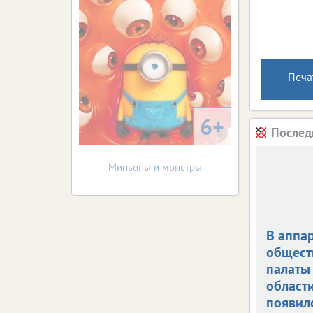
Печа
6+
Послед
Миньоны и монстры
В аппа
общест
палаты
област
появил