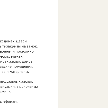
ых домах. Двери
ть закрыты на замок.
теклены и постоянно
ческих этажах
ртирах жилых домов
ладские помещения,
тва и материалы.
дивидуальных жилых
эвакуации, в цокольных
джиях.
телефонам: