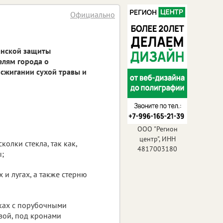
Официально
анской защиты
елям города о
сжигании сухой травы и
ООО "Регион
центр", ИНН
олки стекла, так как,
4817003180
ы;
 и лугах, а также стерню
еках с порубочными
авой, под кронами