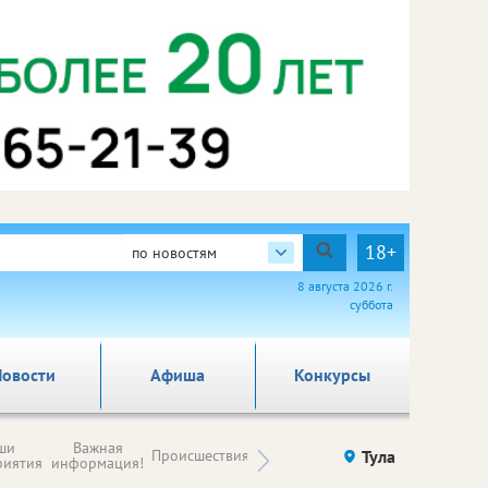
18+
по новостям
8 августа 2026 г.
суббота
овости
Афиша
Конкурсы
Новости
ши
Важная
Происшествия
Здоровье
Тула
Ку
компаний (на
риятия
информация!
правах
рекламы)