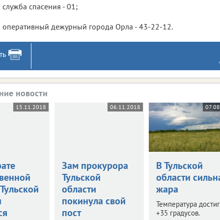
служба спасения -
01
;
оперативный дежурный города Орла -
43-22-12.
ть
ние новости
15.11.2018
06.11.2018
07.08
рате
Зам прокурора
В Тульской
венной
Тульской
области сильн
 Тульской
области
жара
и
покинула свой
Температура дости
ся
пост
+35 градусов.