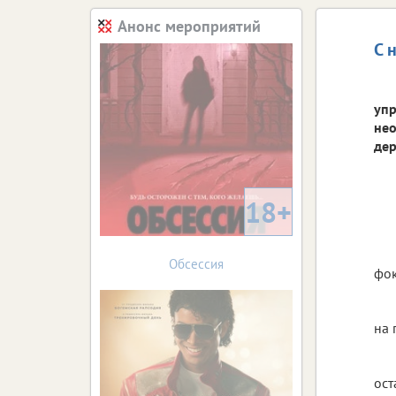
Анонс мероприятий
С 
упр
нео
дер
18+
Обсессия
фок
на 
ост