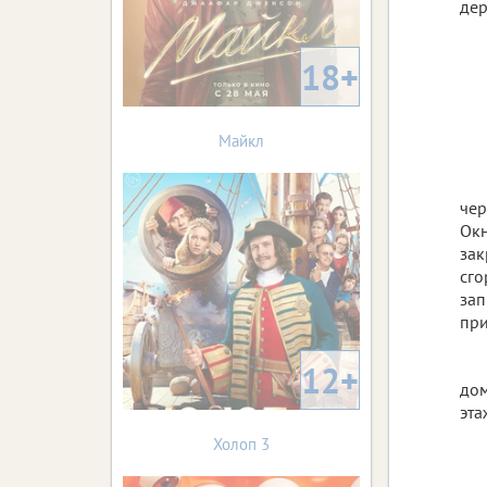
дер
18+
Майкл
чер
Окн
зак
сго
зап
при
12+
дом
эта
Холоп 3