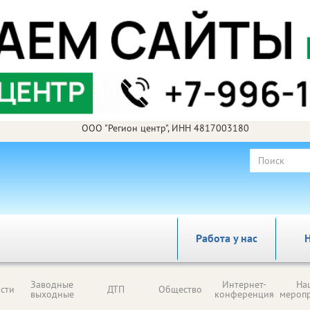
ООО "Регион центр", ИНН 4817003180
Работа у нас
Н
Заводные
Интернет-
На
сти
ДТП
Общество
выходные
конференция
мероп