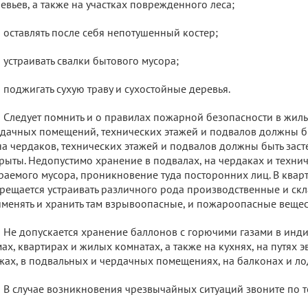
евьев, а также на участках поврежденного леса;
оставлять после себя непотушенный костер;
устраивать свалки бытового мусора;
поджигать сухую траву и сухостойные деревья.
Следует помнить и о правилах пожарной безопасности в жил
дачных помещений, технических этажей и подвалов должны бы
а чердаков, технических этажей и подвалов должны быть зас
рыты. Недопустимо хранение в подвалах, на чердаках и техни
раемого мусора, проникновение туда посторонних лиц. В ква
рещается устраивать различного рода производственные и ск
менять и хранить там взрывоопасные, и пожароопасные вещес
Не допускается хранение баллонов с горючими газами в ин
ах, квартирах и жилых комнатах, а также на кухнях, на путях 
жах, в подвальных и чердачных помещениях, на балконах и ло
В случае возникновения чрезвычайных ситуаций звоните по 