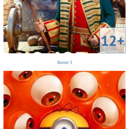
12+
Холоп 3