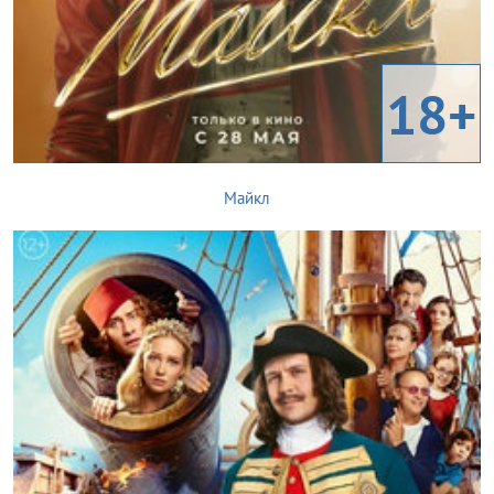
18+
Майкл