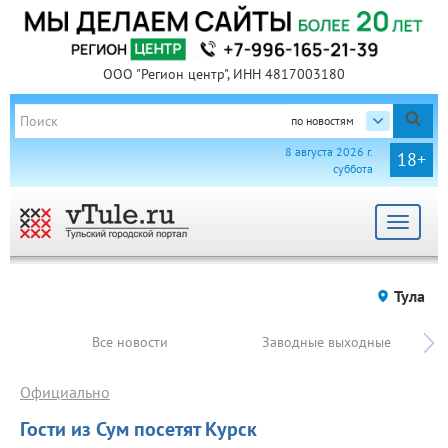
ООО "Регион центр", ИНН 4817003180
по новостям
8 августа 2026 г.
18+
суббота
Toggle
navigat
Тула
Все новости
Заводные выходные
Официально
Гости из Сум посетят Курск