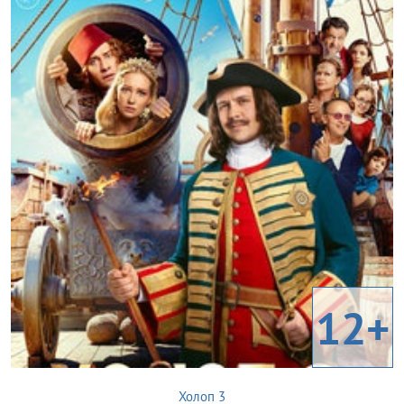
12+
Холоп 3