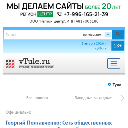
ООО "Регион центр", ИНН 4817003180
по новостям
8 августа 2026 г.
18+
суббота
Toggle
navigat
Тула
Все новости
Заводные выходные
Официально
Георгий Полтавченко: Сеть общественных