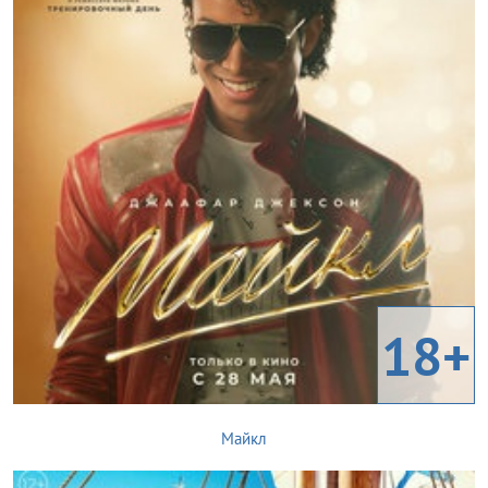
18+
Майкл