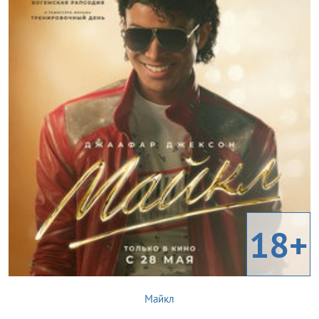
18+
Майкл