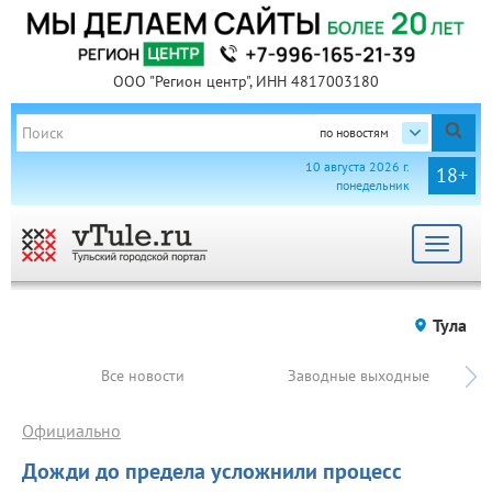
ООО "Регион центр", ИНН 4817003180
по новостям
10 августа 2026 г.
18+
понедельник
Toggle
navigat
Тула
Все новости
Заводные выходные
Официально
Дожди до предела усложнили процесс