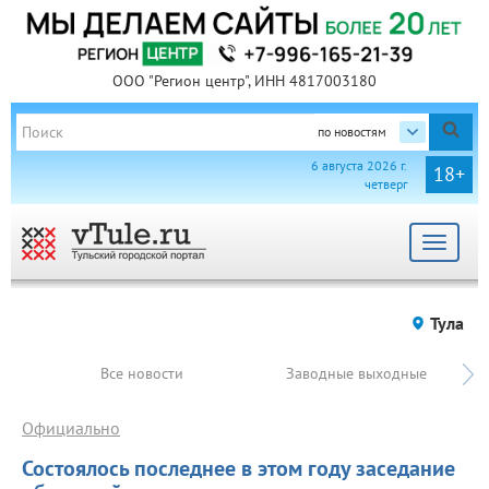
ООО "Регион центр", ИНН 4817003180
по новостям
6 августа 2026 г.
18+
четверг
Toggle
navigat
Тула
Все новости
Заводные выходные
Официально
Состоялось последнее в этом году заседание