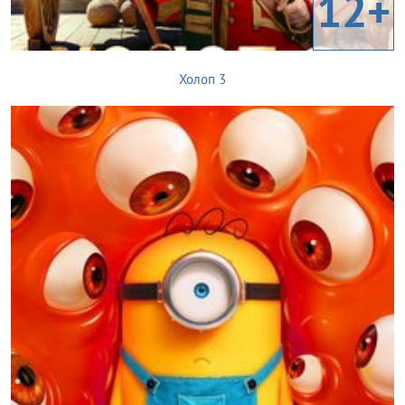
12+
Холоп 3