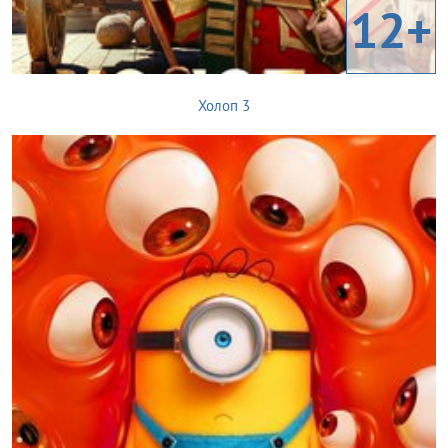
12+
Холоп 3