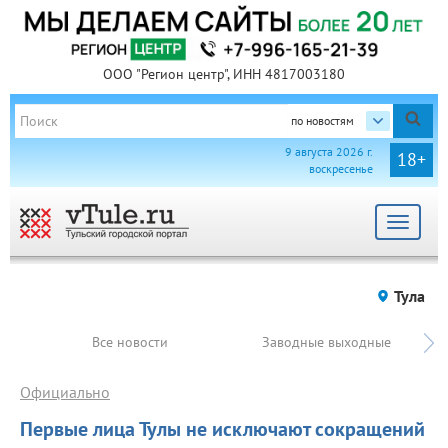
ООО "Регион центр", ИНН 4817003180
по новостям
9 августа 2026 г.
18+
воскресенье
Toggle
navigat
Тула
Все новости
Заводные выходные
Официально
Первые лица Тулы не исключают сокращений