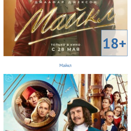
18+
Майкл