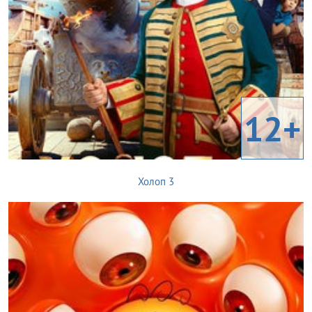
12+
Холоп 3