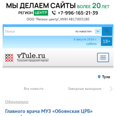
ООО "Регион центр", ИНН 4817003180
по новостям
8 августа 2026 г.
18+
суббота
Toggle
navigat
Тула
Все новости
Заводные выходные
Официально
Главного врача МУЗ «Обоянская ЦРБ»