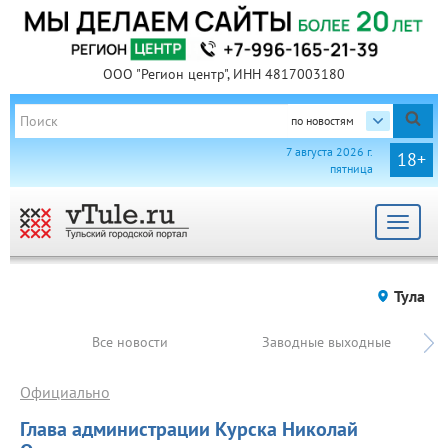
ООО "Регион центр", ИНН 4817003180
по новостям
7 августа 2026 г.
18+
пятница
Toggle
navigat
Тула
Все новости
Заводные выходные
Официально
Глава администрации Курска Николай