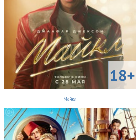
18+
Майкл