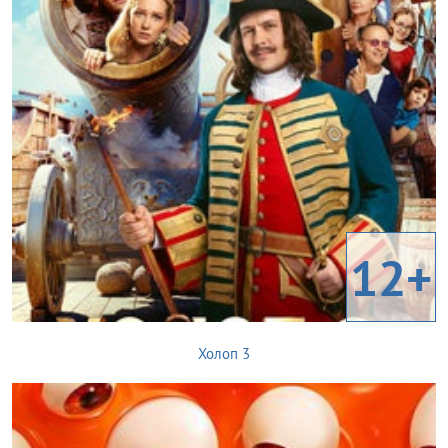
12+
Холоп 3