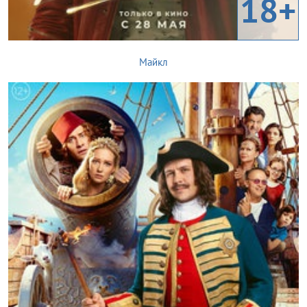
18+
Майкл