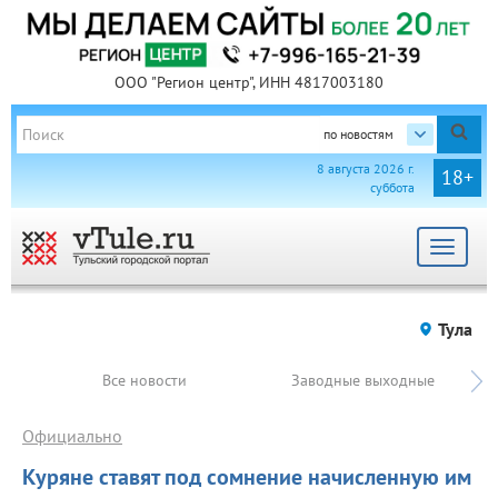
ООО "Регион центр", ИНН 4817003180
по новостям
8 августа 2026 г.
18+
суббота
Toggle
navigat
Тула
Все новости
Заводные выходные
Официально
Куряне ставят под сомнение начисленную им