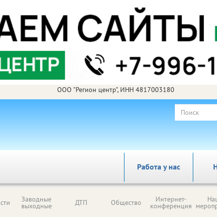
ООО "Регион центр", ИНН 4817003180
Работа у нас
Н
Заводные
Интернет-
На
сти
ДТП
Общество
выходные
конференция
мероп