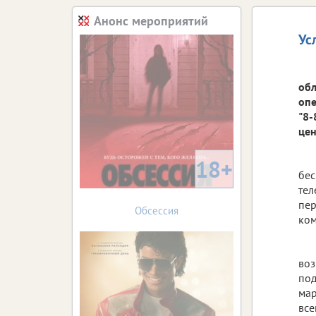
Анонс мероприятий
Ус
обл
опе
"8-
цен
18+
бес
тел
пер
Обсессия
ком
воз
под
мар
все