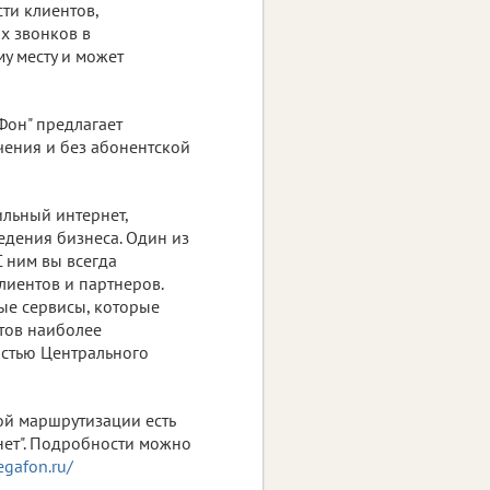
ти клиентов,
х звонков в
у месту и может
аФон" предлагает
чения и без абонентской
ильный интернет,
едения бизнеса. Один из
С ним вы всегда
клиентов и партнеров.
ые сервисы, которые
тов наиболее
остью Центрального
й маршрутизации есть
ет". Подробности можно
gafon.ru/