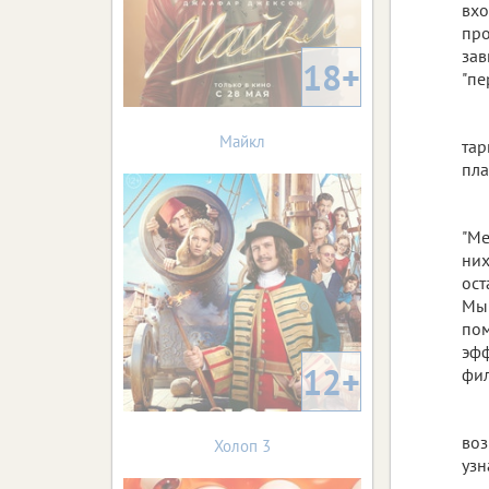
вхо
про
зав
18+
"пе
Майкл
тар
пла
"Ме
них
ост
Мы 
пом
эфф
12+
фил
воз
Холоп 3
узн