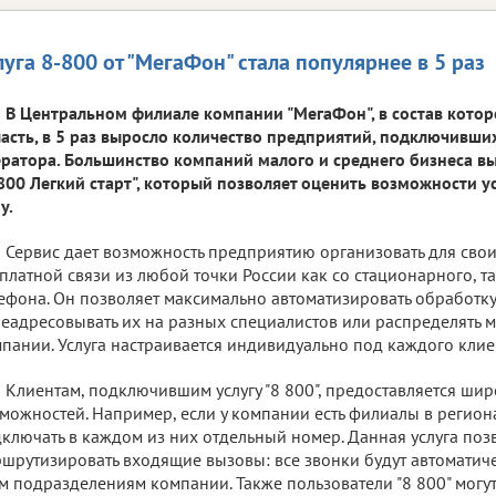
луга 8-800 от "МегаФон" стала популярнее в 5 раз
В Центральном филиале компании "МегаФон", в состав котор
асть, в 5 раз выросло количество предприятий, подключивших 
ратора. Большинство компаний малого и среднего бизнеса 
800 Легкий старт", который позволяет оценить возможности 
у.
Сервис дает возможность предприятию организовать для свои
платной связи из любой точки России как со стационарного, т
ефона. Он позволяет максимально автоматизировать обработк
еадресовывать их на разных специалистов или распределять 
пании. Услуга настраивается индивидуально под каждого клие
Клиентам, подключившим услугу "8 800", предоставляется шир
можностей. Например, если у компании есть филиалы в региона
ключать в каждом из них отдельный номер. Данная услуга поз
шрутизировать входящие вызовы: все звонки будут автоматич
м подразделениям компании. Также пользователи "8 800" могут 