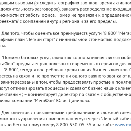
дящим вызовам (отследить географию звонков, время активнос
должительность разговоров), заказать распределение входящи
исимости от работы офиса. Номер не привязан к определенном
реезжать" с компанией внутри региона и за его пределы.
Для того, чтобы оценить все преимуществ услуги "8 800" "Мег
ифный план "Легкий старт" с минимальной стоимостью подклю
ты.
"Помимо базовых услуг, таких как корпоративная связь и моб
гаФон" предлагает ряд полезных современных сервисов для в
 - "8 800", сегодня востребован среди наших бизнес-клиентов. 
аетесь на связи и не пропустите ни одного важного звонка от 
заинтересованы в том, чтобы предоставлять простые и понятн
огут оптимизировать процессы и сделают бизнес наших клиен
ективным", – комментирует директор по связям с общественн
иала компании "МегаФон" Юлия Данилова.
Для клиентов с повышенными требованиями и сложной схемо
можность управления номером напрямую через "Личный кабин
ать по бесплатному номеру 8 800-550-05-55 и на сайте
www.me