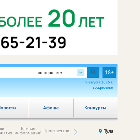
18+
по новостям
9 августа 2026 г.
воскресенье
овости
Афиша
Конкурсы
Новости
ши
Важная
Происшествия
Здоровье
Тула
Ку
компаний (на
риятия
информация!
правах
рекламы)