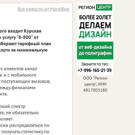
Все новости от МегаФон
ого входит Курская
услугу "8-800" от
выбирают тарифный план
услуги за минимальную
х клиентов канал
ак и с мобильного
ООО "Регион
у поступающих вызовов,
центр", ИНН
между филиалами
4817003180
нта.
окий спектр
х, не обязательно
воляет
ески распределяться по
получать статистику по