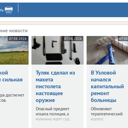
ть
ние новости
07.08.2026
07.08.2026
07.08
кой
Туляк сделал из
В Узловой
и сильная
макета
начался
пистолета
капитальный
настоящее
ремонт
ра достигнет
оружие
больницы
сов.
Опасный предмет
Обновляют
изъяла полиция, а
терапевтический
мужчину ждет суд.
корпус.