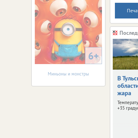
Печа
Послед
6+
Миньоны и монстры
В Тульс
област
жара
Температу
+35 граду