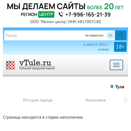
ООО "Регион центр", ИНН 4817003180
по новостям
6 августа 2026 г.
18+
четверг
Toggle
navigat
Тула
История города
Экономика
Страница находится в стадии наполнения.