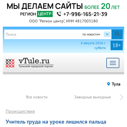
ООО "Регион центр", ИНН 4817003180
по новостям
8 августа 2026 г.
18+
суббота
Toggle
navigat
Тула
Все новости
Заводные выходные
Происшествия
Учитель труда на уроке лишился пальца