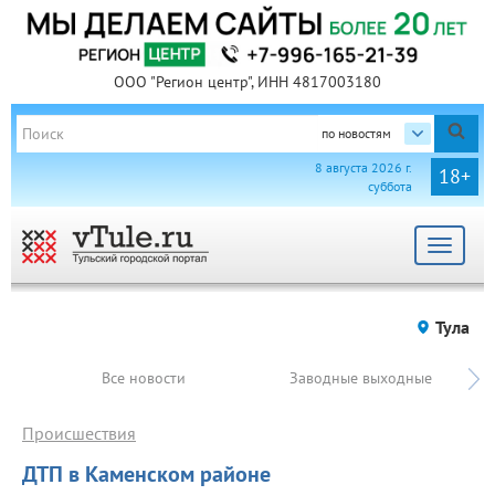
ООО "Регион центр", ИНН 4817003180
по новостям
8 августа 2026 г.
18+
суббота
Toggle
navigat
Тула
Все новости
Заводные выходные
Происшествия
ДТП в Каменском районе