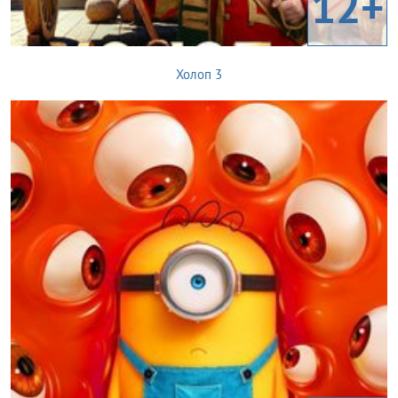
12+
Холоп 3