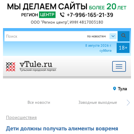
ООО "Регион центр", ИНН 4817003180
по новостям
8 августа 2026 г.
18+
суббота
Toggle
navigat
Тула
Все новости
Заводные выходные
Происшествия
Дети должны получать алименты вовремя