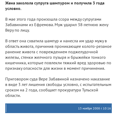
Жена заколола супруга шампуром и получила 3 года
условно.
В мае этого года произошла ссора между супругами
Забавинами из Ефремова. Муж ударил 38-летнюю жену
Веру по лицу.
В ответ она схватила шампур и нанесла им удар мужу в
область живота, причинив проникающее колото-резаное
ранение живота с повреждением поджелудочной
железы, стенки желчного пузыря и брыжейки тонкого
кишечника, которые повлекли тяжкий вред здоровью по
признаку опасности для жизни в момент причинения.
Приговором суда Вере Забавиной назначено наказание
в виде 3 лет лишения свободы условно, с испытательным
сроком на 2 года, сообщает прокуратура Тульской
области.
13 ноября 2008 г. 10:16