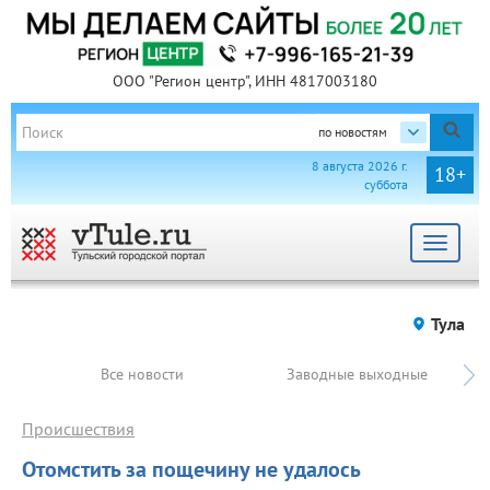
ООО "Регион центр", ИНН 4817003180
по новостям
8 августа 2026 г.
18+
суббота
Toggle
navigat
Тула
Все новости
Заводные выходные
Происшествия
Отомстить за пощечину не удалось