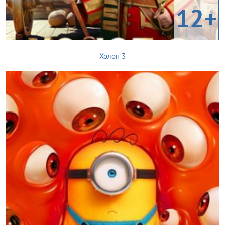
12+
Холоп 3