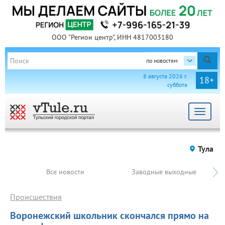
ООО "Регион центр", ИНН 4817003180
по новостям
8 августа 2026 г.
18+
суббота
Toggle
navigat
Тула
Все новости
Заводные выходные
Происшествия
Воронежский школьник скончался прямо на