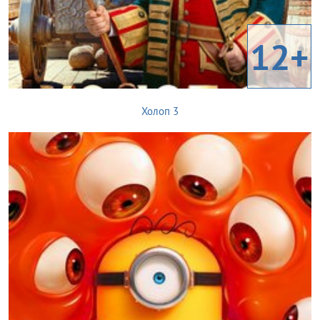
12+
Холоп 3