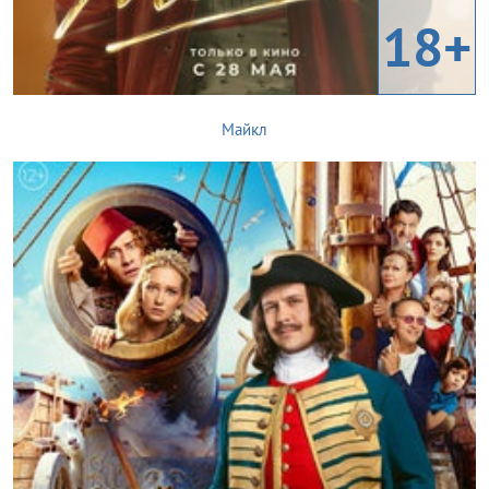
18+
Майкл