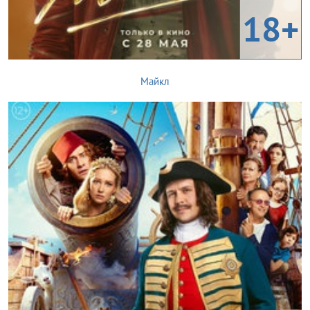
18+
Майкл