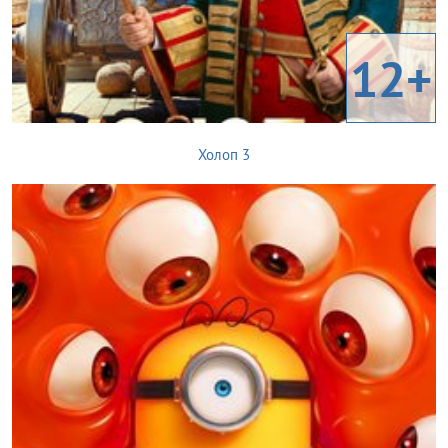
12+
Холоп 3