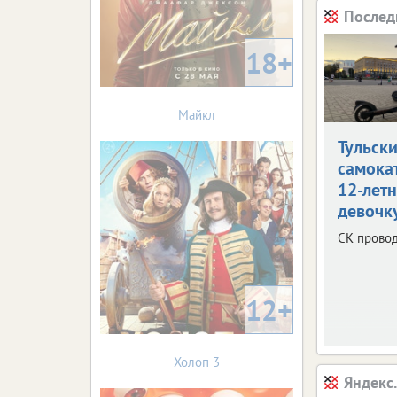
Послед
18+
Майкл
Тульск
самока
12-лет
девочк
СК провод
12+
Холоп 3
Яндекс