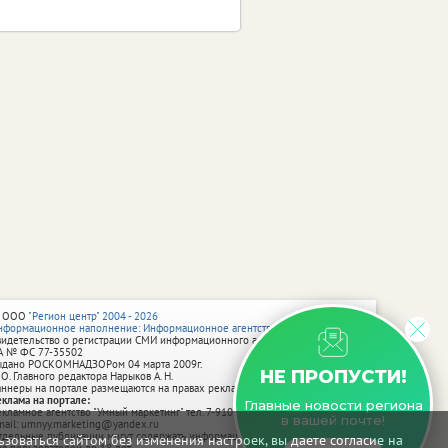
 ООО
"Регион центр" 2004 - 2026
нформационное наполнение: Информационное агентство vRossii.ru
видетельство о регистрации СМИ информационного агентства vRossii.ru
А № ФС 77‑35502
ыдано РОСКОМНАДЗОРом 04 марта 2009г.
НЕ ПРОПУСТИ!
 О. Главного редактора Нарыков А. Н.
аннеры на портале размещаются на правах рекламы.
еклама на портале:
Главные новости региона
екламное агентство "Умный маркетинг" тел. 7-910-267-70-40,
в вашей почте!
mail: umnyy.marketing@yandex.ru
тдельные публикации могут содержать информацию, не предназначенную
зоваться сайтом без изменения настроек, вы даете согласие на
ля пользователей до 18 лет.