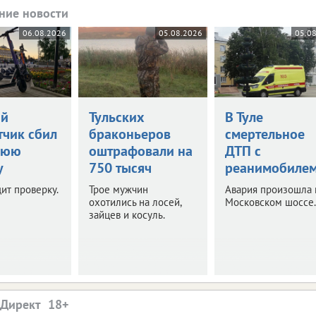
ние новости
06.08.2026
05.08.2026
05.0
ий
Тульских
В Туле
тчик сбил
браконьеров
смертельное
нюю
оштрафовали на
ДТП с
у
750 тысяч
реанимобиле
ит проверку.
Трое мужчин
Авария произошла 
охотились на лосей,
Московском шоссе.
зайцев и косуль.
.Директ