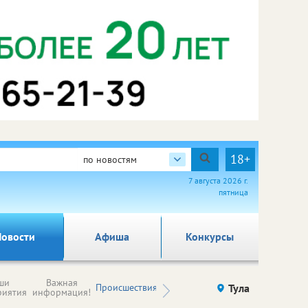
18+
по новостям
7 августа 2026 г.
пятница
овости
Афиша
Конкурсы
Новости
ши
Важная
Происшествия
Здоровье
Тула
Ку
компаний (на
риятия
информация!
правах
рекламы)