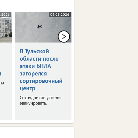
8.2026
05.08.2026
04.08.2026
В Тульской
В Тульской
области после
области
атаки БПЛА
пострадали 2
м
загорелся
мотоциклиста
сортировочный
на
Оба водителя не
центр
справились с
управлением и попали
Сотрудников успели
в ДТП.
эвакуировать.