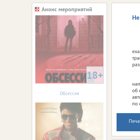
Анонс мероприятий
Не
еха
тра
раз
18+
нап
об 
Обсессия
авт
по 
Печа