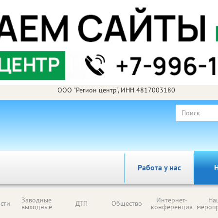
ООО "Регион центр", ИНН 4817003180
Работа у нас
Н
Заводные
Интернет-
На
сти
ДТП
Общество
выходные
конференция
мероп