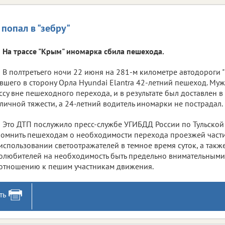
 попал в "зебру"
На трассе "Крым" иномарка сбила пешехода.
В полтретьего ночи 22 июня на 281-м километре автодороги 
вшего в сторону Орла Hyundai Elantra 42-летний пешеход. Му
ссу вне пешеходного перехода, и в результате был доставлен в
личной тяжести, а 24-летний водитель иномарки не пострадал.
Это ДТП послужило пресс-службе УГИБДД России по Тульской
омнить пешеходам о необходимости перехода проезжей части 
использовании светоотражателей в темное время суток, а такж
олюбителей на необходимость быть предельно внимательными 
отношению к пешим участникам движения.
ть