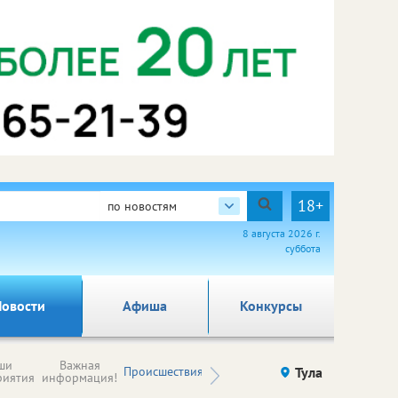
18+
по новостям
8 августа 2026 г.
суббота
овости
Афиша
Конкурсы
Новости
ши
Важная
Происшествия
Здоровье
Тула
Ку
компаний (на
риятия
информация!
правах
рекламы)