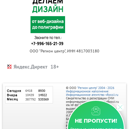
ООО "Регион центр", ИНН 4817003180
Яндекс.Директ
© ООО
"Регион центр" 2004 - 2026
Информационное наполнение:
Информационное агентство vRossii.ru
Свидетельство о регистрации СМИ
информационного агентства vRossii.ru
ИА № ФС 77‑35502
выдано РОСКОМНАДЗОРом 04 марта
2009г.
И. О. Главного редактора Нарыков А. Н.
Баннеры на портале размещаются на
НЕ ПРОПУСТИ!
правах рекламы.
Реклама на портале: