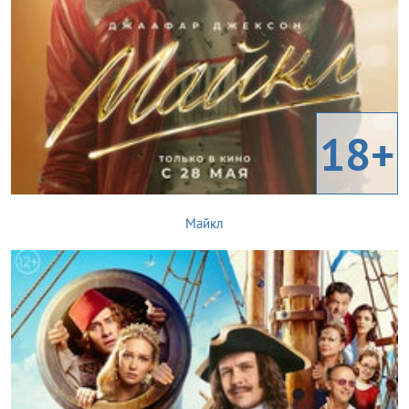
18+
Майкл