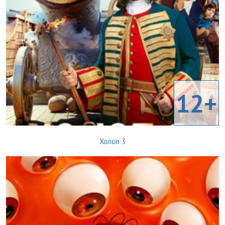
12+
Холоп 3