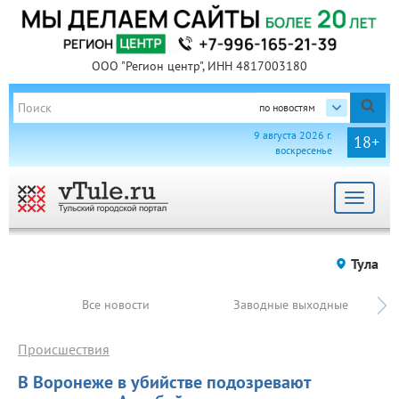
ООО "Регион центр", ИНН 4817003180
по новостям
9 августа 2026 г.
18+
воскресенье
Toggle
navigat
Тула
Все новости
Заводные выходные
Происшествия
В Воронеже в убийстве подозревают