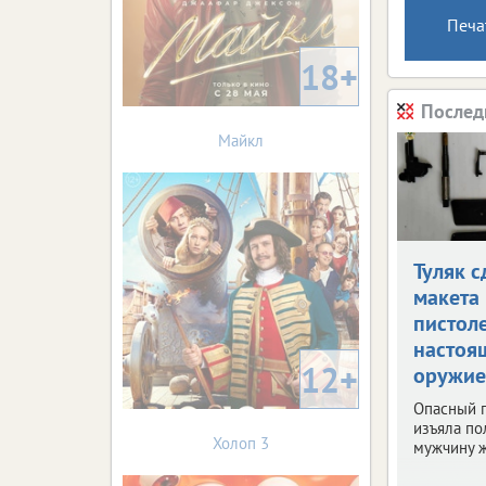
Печа
18+
Послед
Майкл
Туляк с
макета
пистол
настоя
12+
оружие
Опасный 
изъяла по
Холоп 3
мужчину ж