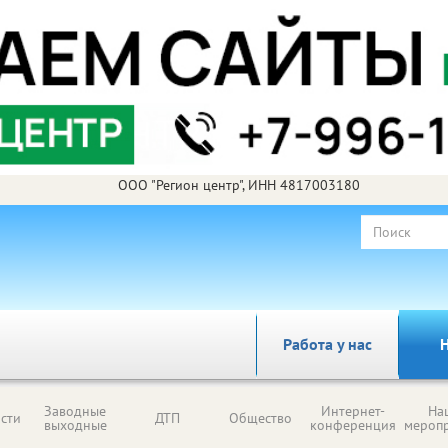
ООО "Регион центр", ИНН 4817003180
Работа у нас
Н
Заводные
Интернет-
На
сти
ДТП
Общество
выходные
конференция
мероп