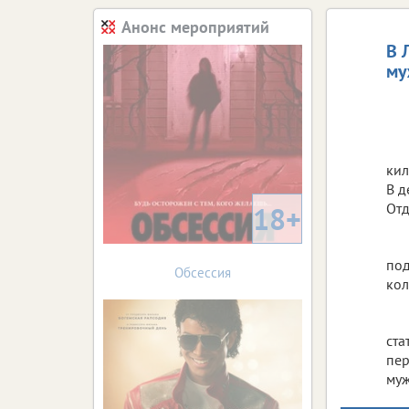
Анонс мероприятий
В 
му
кил
В д
Отд
18+
под
Обсессия
кол
ста
пер
муж