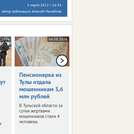
5 марта 2012 г. 14:34
Автор публикации Алексей Михайлов
8.2026
06.08.2026
06.08.2026
Пенсионерка из
Тульская
ут
Тулы отдала
прокуратура
мошенникам 3,6
проверит
млн рублей
предприятие
«Заокское»
В Тульской области за
сутки жертвами
Жители района
мошенников стали 4
жалуются на
человека.
а
постоянный
неприятный запах.