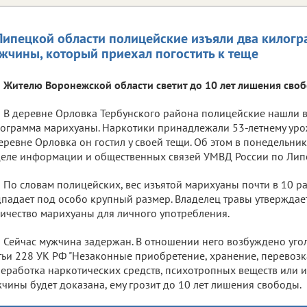
Липецкой области полицейские изъяли два килог
жчины, который приехал погостить к теще
Жителю Воронежской области светит до 10 лет лишения сво
В деревне Орловка Тербунского района полицейские нашли в
ограмма марихуаны. Наркотики принадлежали 53-летнему уро
еревне Орловка он гостил у своей тещи. Об этом в понедельник
еле информации и общественных связей УМВД России по Липе
По словам полицейских, вес изъятой марихуаны почти в 10 ра
падает под особо крупный размер. Владелец травы утверждает
ичество марихуаны для личного употребления.
Сейчас мужчина задержан. В отношении него возбуждено угол
тьи 228 УК РФ "Незаконные приобретение, хранение, перевозка
еработка наркотических средств, психотропных веществ или их
чины будет доказана, ему грозит до 10 лет лишения свободы.