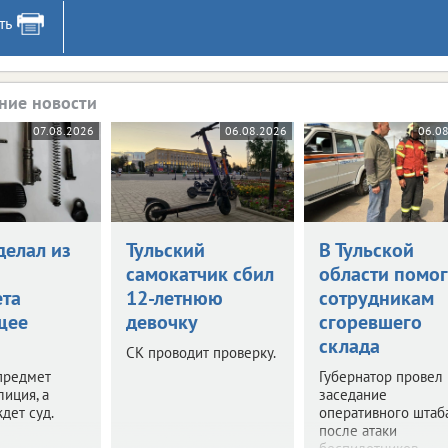
ть
ние новости
07.08.2026
06.08.2026
06.0
делал из
Тульский
В Тульской
самокатчик сбил
области помог
ета
12-летнюю
сотрудникам
щее
девочку
сгоревшего
склада
СК проводит проверку.
предмет
Губернатор провел
лиция, а
заседание
дет суд.
оперативного штаб
после атаки