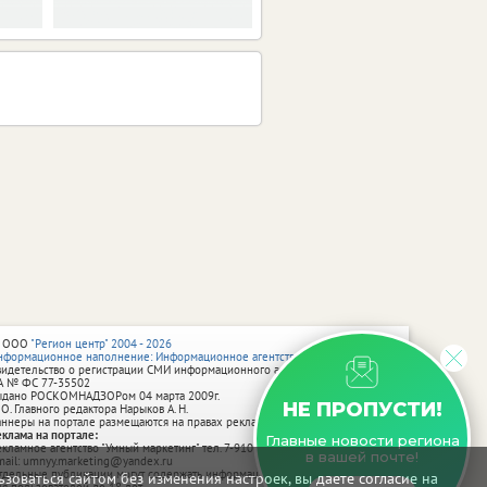
 ООО
"Регион центр" 2004 - 2026
нформационное наполнение: Информационное агентство vRossii.ru
видетельство о регистрации СМИ информационного агентства vRossii.ru
А № ФС 77‑35502
ыдано РОСКОМНАДЗОРом 04 марта 2009г.
НЕ ПРОПУСТИ!
 О. Главного редактора Нарыков А. Н.
аннеры на портале размещаются на правах рекламы.
еклама на портале:
Главные новости региона
екламное агентство "Умный маркетинг" тел. 7-910-267-70-40,
в вашей почте!
mail: umnyy.marketing@yandex.ru
тдельные публикации могут содержать информацию, не предназначенную
зоваться сайтом без изменения настроек, вы даете согласие на
ля пользователей до 18 лет.