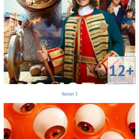
12+
Холоп 3