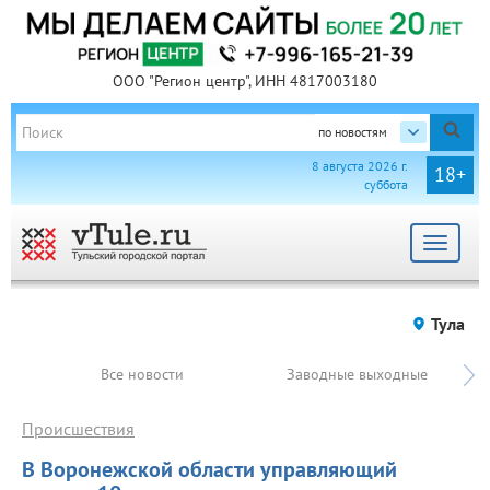
ООО "Регион центр", ИНН 4817003180
по новостям
8 августа 2026 г.
18+
суббота
Toggle
navigat
Тула
Все новости
Заводные выходные
Происшествия
В Воронежской области управляющий