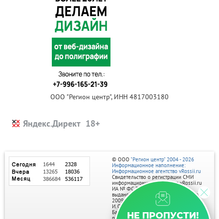
ООО "Регион центр", ИНН 4817003180
Яндекс.Директ
© ООО
"Регион центр" 2004 - 2026
Информационное наполнение:
Информационное агентство vRossii.ru
Свидетельство о регистрации СМИ
информационного агентства vRossii.ru
ИА № ФС 77‑35502
выдано РОСКОМНАДЗОРом 04 марта
2009г.
И. О. Главного редактора Нарыков А. Н.
Баннеры на портале размещаются на
НЕ ПРОПУСТИ!
правах рекламы.