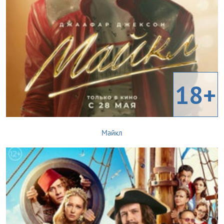
18+
Майкл