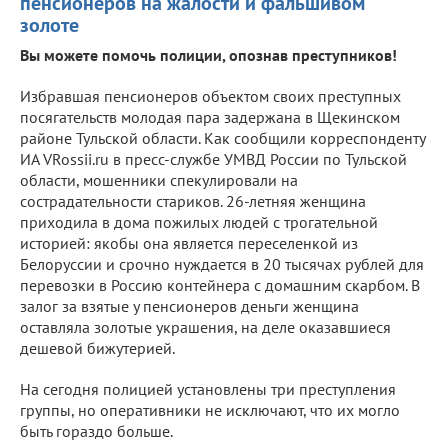
пенсионеров на жалости и фальшивом
золоте
Вы можете помочь полиции, опознав преступников!
Избравшая пенсионеров объектом своих преступных
посягательств молодая пара задержана в Щекинском
районе Тульской области. Как сообщили корреспонденту
ИА VRossii.ru в пресс-службе УМВД России по Тульской
области, мошенники спекулировали на
сострадательности стариков. 26-летняя женщина
приходила в дома пожилых людей с трогательной
историей: якобы она является переселенкой из
Белоруссии и срочно нуждается в 20 тысячах рублей для
перевозки в Россию контейнера с домашним скарбом. В
залог за взятые у пенсионеров деньги женщина
оставляла золотые украшения, на деле оказавшиеся
дешевой бижутерией.
На сегодня полицией установлены три преступления
группы, но оперативники не исключают, что их могло
быть гораздо больше.