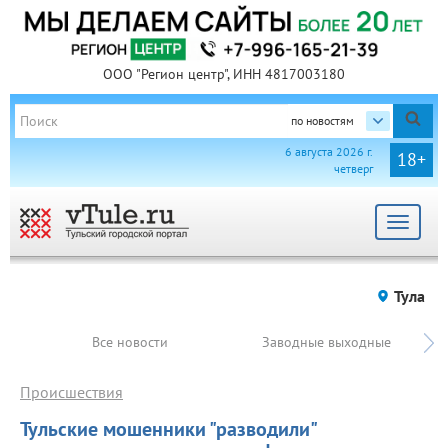
ООО "Регион центр", ИНН 4817003180
по новостям
6 августа 2026 г.
18+
четверг
Toggle
navigat
Тула
Все новости
Заводные выходные
Происшествия
Тульские мошенники "разводили"