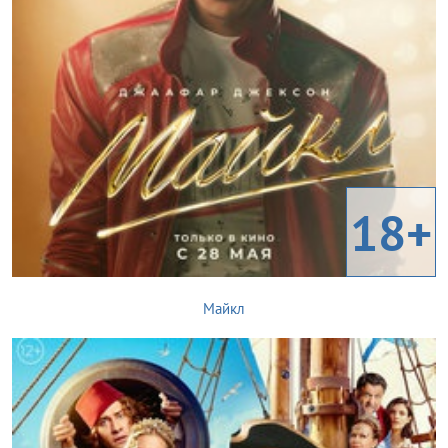
18+
Майкл