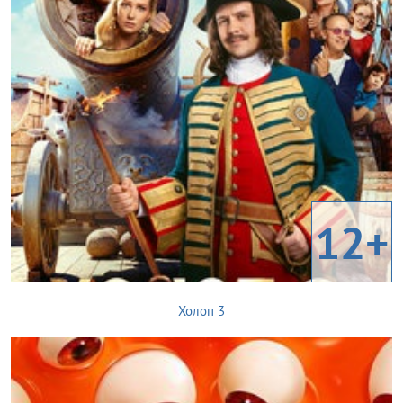
12+
Холоп 3