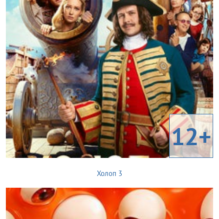
12+
Холоп 3