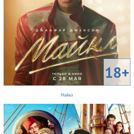
18+
Майкл