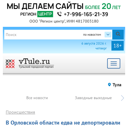
ООО "Регион центр", ИНН 4817003180
по новостям
6 августа 2026 г.
18+
четверг
Toggle
navigat
Тула
Все новости
Заводные выходные
Происшествия
В Орловской области едва не депортировали