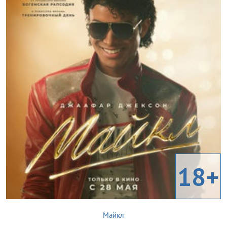
18+
Майкл