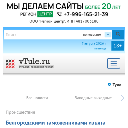
ООО "Регион центр", ИНН 4817003180
по новостям
7 августа 2026 г.
18+
пятница
Toggle
navigat
Тула
Все новости
Заводные выходные
Происшествия
Белгородскими таможенниками изъята