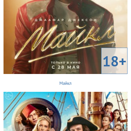
18+
Майкл