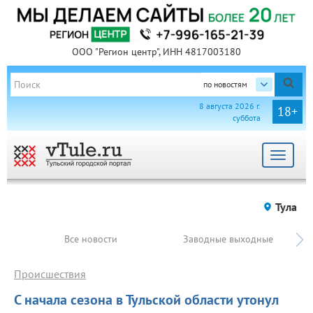
ООО "Регион центр", ИНН 4817003180
по новостям
8 августа 2026 г.
18+
суббота
Toggle
navigat
Тула
Все новости
Заводные выходные
Происшествия
С начала сезона в Тульской области утонул