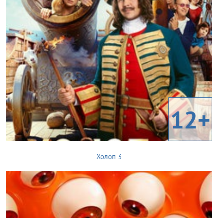
12+
Холоп 3