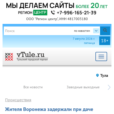
ООО "Регион центр", ИНН 4817003180
по новостям
7 августа 2026 г.
18+
пятница
Toggle
navigat
Тула
Все новости
Заводные выходные
Происшествия
Жителя Воронежа задержали при даче