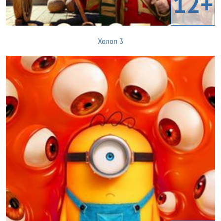
12+
Холоп 3