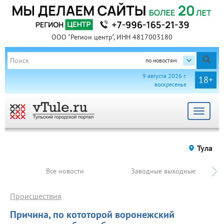
ООО "Регион центр", ИНН 4817003180
по новостям
9 августа 2026 г.
18+
воскресенье
Toggle
navigat
Тула
Все новости
Заводные выходные
Происшествия
Причина, по кототорой воронежский