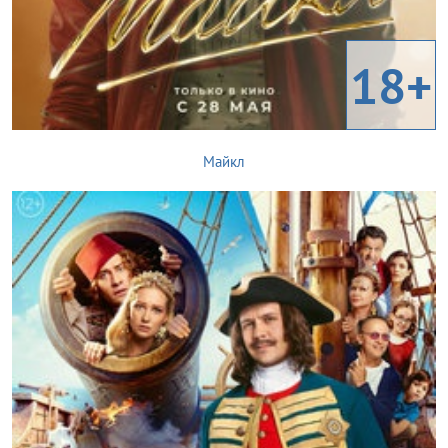
18+
Майкл