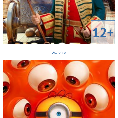
12+
Холоп 3