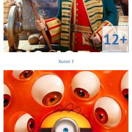
12+
Холоп 3