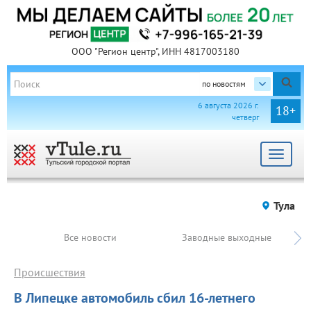
ООО "Регион центр", ИНН 4817003180
по новостям
6 августа 2026 г.
18+
четверг
Toggle
navigat
Тула
Все новости
Заводные выходные
Происшествия
В Липецке автомобиль сбил 16-летнего