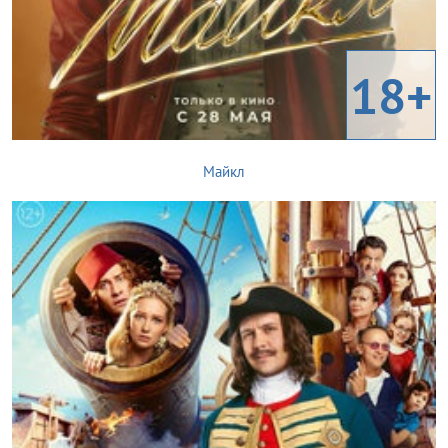
18+
Майкл