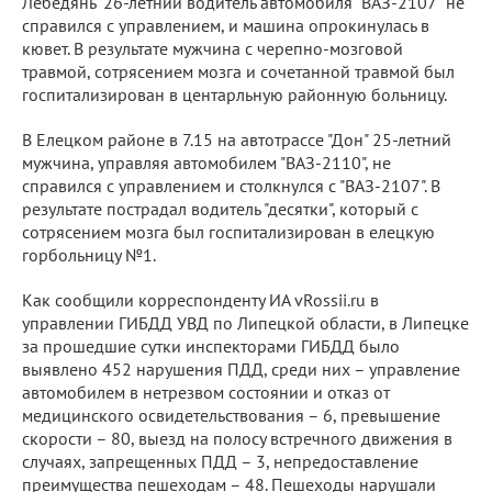
Лебедянь" 26-летний водитель автомобиля "ВАЗ-2107" не
справился с управлением, и машина опрокинулась в
кювет. В результате мужчина с черепно-мозговой
травмой, сотрясением мозга и сочетанной травмой был
госпитализирован в центарльную районную больницу.
В Елецком районе в 7.15 на автотрассе "Дон" 25-летний
мужчина, управляя автомобилем "ВАЗ-2110", не
справился с управлением и столкнулся с "ВАЗ-2107". В
результате пострадал водитель "десятки", который с
сотрясением мозга был госпитализирован в елецкую
горбольницу №1.
Как сообщили корреспонденту ИА vRossii.ru в
управлении ГИБДД УВД по Липецкой области, в Липецке
за прошедшие сутки инспекторами ГИБДД было
выявлено 452 нарушения ПДД, среди них – управление
автомобилем в нетрезвом состоянии и отказ от
медицинского освидетельствования – 6, превышение
скорости – 80, выезд на полосу встречного движения в
случаях, запрещенных ПДД – 3, непредоставление
преимущества пешеходам – 48. Пешеходы нарушали