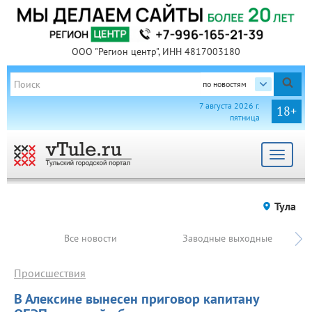
ООО "Регион центр", ИНН 4817003180
по новостям
7 августа 2026 г.
18+
пятница
Toggle
navigat
Тула
Все новости
Заводные выходные
Происшествия
В Алексине вынесен приговор капитану