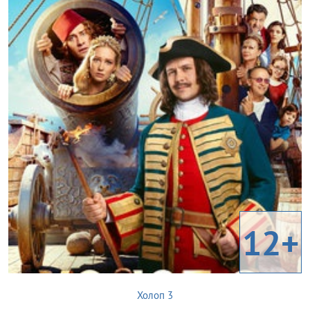
12+
Холоп 3