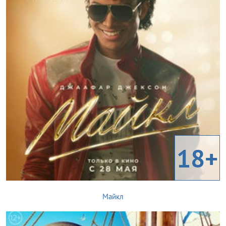
18+
Майкл