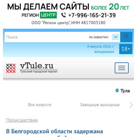
ООО "Регион центр", ИНН 4817003180
по новостям
9 августа 2026 г.
18+
воскресенье
Toggle
navigat
Тула
Все новости
Заводные выходные
Происшествия
В Белгородской области задержана