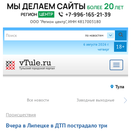
ООО "Регион центр", ИНН 4817003180
по новостям
6 августа 2026 г.
18+
четверг
Toggle
navigat
Тула
Все новости
Заводные выходные
Происшествия
Вчера в Липецке в ДТП пострадало три