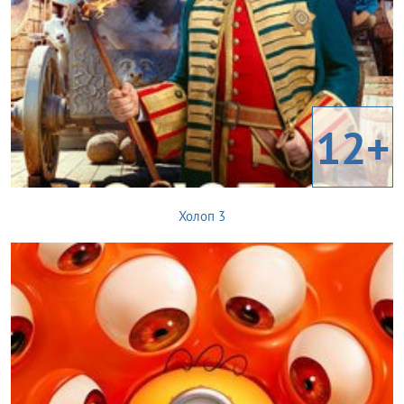
12+
Холоп 3