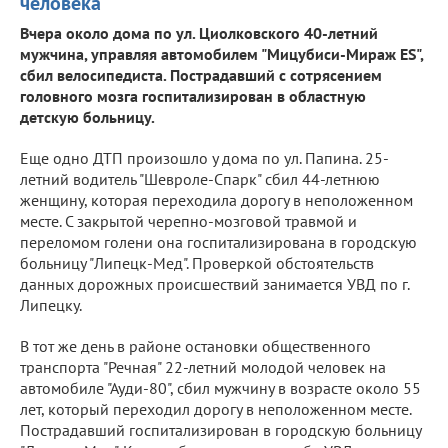
человека
Вчера около дома по ул. Циолковского 40-летний
мужчина, управляя автомобилем "Мицубиси-Мираж ЕS",
сбил велосипедиста. Пострадавший с сотрясением
головного мозга госпитализирован в областную
детскую больницу.
Еще одно ДТП произошло у дома по ул. Папина. 25-
летний водитель "Шевроле-Спарк" сбил 44-летнюю
женщину, которая переходила дорогу в неположенном
месте. С закрытой черепно-мозговой травмой и
переломом голени она госпитализирована в городскую
больницу "Липецк-Мед". Проверкой обстоятельств
данных дорожных происшествий занимается УВД по г.
Липецку.
В тот же день в районе остановки общественного
транспорта "Речная" 22-летний молодой человек на
автомобиле "Ауди-80", сбил мужчину в возрасте около 55
лет, который переходил дорогу в неположенном месте.
Пострадавший госпитализирован в городскую больницу