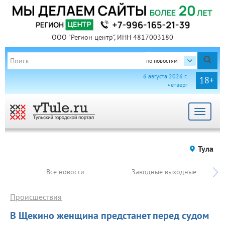
ООО "Регион центр", ИНН 4817003180
по новостям
6 августа 2026 г.
18+
четверг
Toggle
navigat
Тула
Все новости
Заводные выходные
Происшествия
В Щекино женщина предстанет перед судом