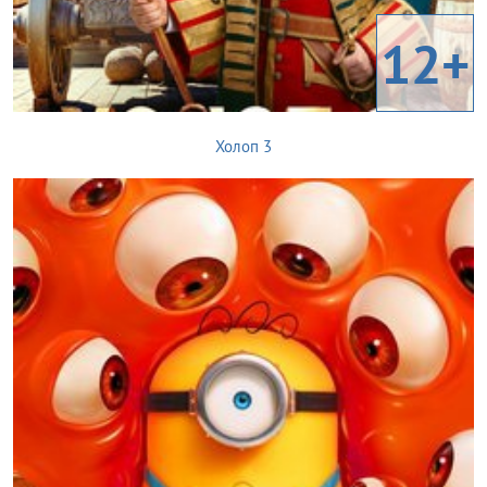
12+
Холоп 3