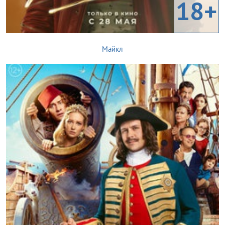
18+
Майкл