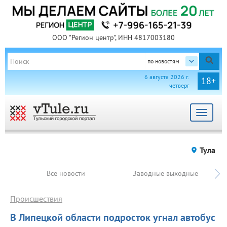
ООО "Регион центр", ИНН 4817003180
по новостям
6 августа 2026 г.
18+
четверг
Toggle
navigat
Тула
Все новости
Заводные выходные
Происшествия
В Липецкой области подросток угнал автобус