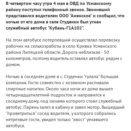
В четвертом часу утра 4 мая в ОВД по Усманскому
району поступил телефонный звонок. Звонивший
представился водителем ООО "Аненское" и сообщил, что
ночью от его дома в селе Студенки был угнан
служебный автобус "Kубань-Г1А102".
На этом автобусе потерпевший осуществлял перевозку
рабочих на сельхозработы в село Kривка Усманского
района Липецкой области. Дорога неблизкая - 50
километров, поэтому водитель оставлял автобус рядом с
домом.
Ночью в соседнем доме в с. Студенки "гуляла" большая
компания. Гости совместно с хозяином распивали
спиртные напитки. Около часа ночи из дома вышел
четырнадцатилетний подросток и направился к
соседнему дому, под окнами которого стоял служебный
автобус. Парень залез в кабину и завел мотор. Вышедший
"проветриться" сосед водителя, у которого собрались
нетрезвые гости, увидел только "хвост" уехавшего
автобуса.