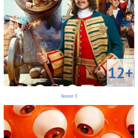
12+
Холоп 3