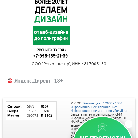
ООО "Регион центр", ИНН 4817003180
Яндекс.Директ
© ООО
"Регион центр" 2004 - 2026
Информационное наполнение:
Информационное агентство vRossii.ru
Свидетельство о регистрации СМИ
информационного агентства vRossii.ru
ИА № ФС 77‑35502
выдано РОСКОМНАДЗОРом 04 марта
2009г.
И. О. Главного редактора Нарыков А. Н.
Баннеры на портале размещаются на