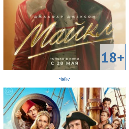
18+
Майкл