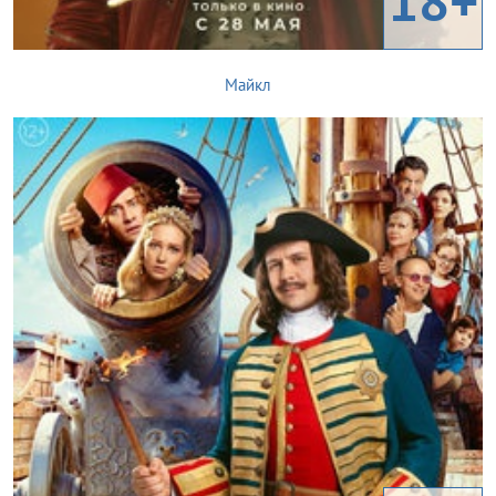
18+
Майкл