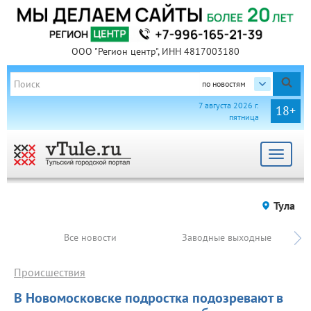
ООО "Регион центр", ИНН 4817003180
по новостям
7 августа 2026 г.
18+
пятница
Toggle
navigat
Тула
Все новости
Заводные выходные
Происшествия
В Новомосковске подростка подозревают в