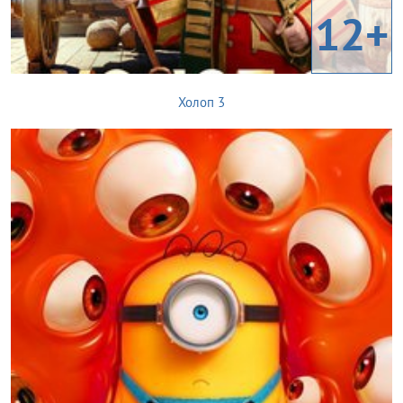
12+
Холоп 3