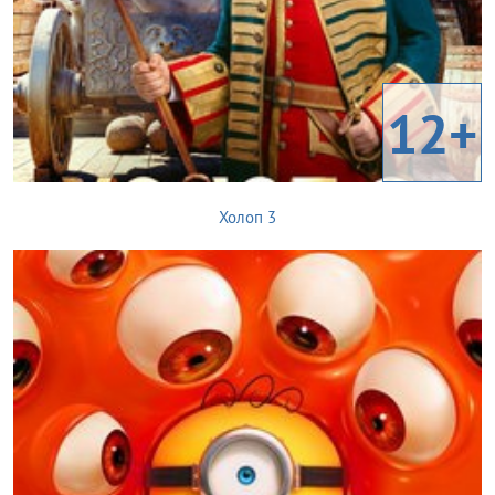
12+
Холоп 3