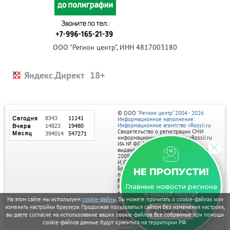
ООО "Регион центр", ИНН 4817003180
Яндекс.Директ
© ООО
"Регион центр" 2004 - 2026
Информационное наполнение:
Информационное агентство vRossii.ru
Свидетельство о регистрации СМИ
информационного агентства vRossii.ru
ИА № ФС 77‑35502
выдано РОСКОМНАДЗОРом 04 марта
2009г.
И. О. Главного редактора Нарыков А. Н.
Баннеры на портале размещаются на
НЕ ПРОПУСТИ!
правах рекламы.
Реклама на портале:
Главные новости региона
Рекламное агентство "Умный маркетинг"
тел. 7-910-267-70-40,
в вашей почте!
email: umnyy.marketing@yandex.ru
На этом сайте мы используем
cookie-файлы
. Вы можете прочитать о cookie-файлах или
Отдельные публикации могут содержать
изменить настройки браузера. Продолжая пользоваться сайтом без изменения настроек,
информацию, не предназначенную для
ПОДПИСАТЬСЯ
вы даете согласие на использование ваших cookie-файлов. Все собранные при помощи
пользователей до 18 лет.
cookie-файлов данные будут храниться на территории РФ.
Политика в отношении обработки
персональных данных