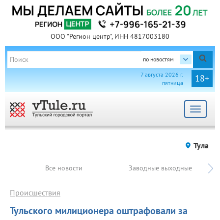
ООО "Регион центр", ИНН 4817003180
по новостям
7 августа 2026 г.
18+
пятница
Toggle
navigat
Тула
Все новости
Заводные выходные
Происшествия
Тульского милиционера оштрафовали за