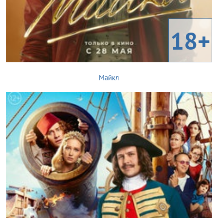
18+
Майкл