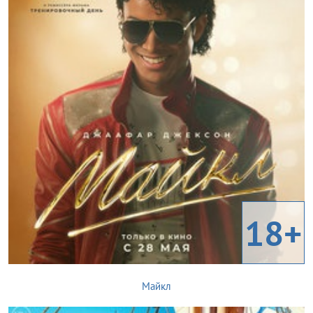
18+
Майкл