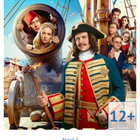
12+
Холоп 3