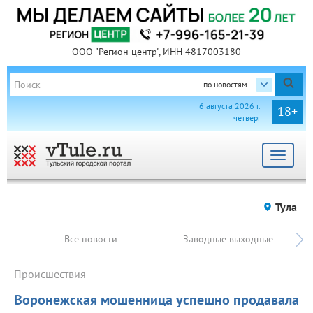
ООО "Регион центр", ИНН 4817003180
по новостям
6 августа 2026 г.
18+
четверг
Toggle
navigat
Тула
Все новости
Заводные выходные
Происшествия
Воронежская мошенница успешно продавала