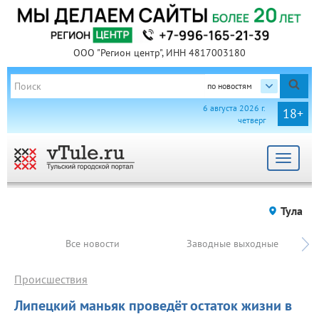
ООО "Регион центр", ИНН 4817003180
по новостям
6 августа 2026 г.
18+
четверг
Toggle
navigat
Тула
Все новости
Заводные выходные
Происшествия
Липецкий маньяк проведёт остаток жизни в